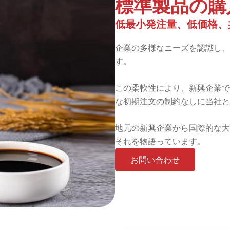
標準製品の購
低最小発注量、低価格、
企業の多様なニーズを認識し、
す。
この柔軟性により、新興企業で
な初期注文の制約なしに当社と
地元の新興企業から国際的な大
それを物語っています。
お問い合わせ