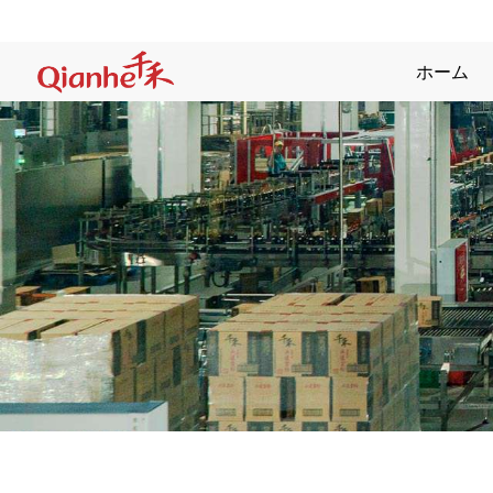
コ
ン
テ
ホーム
ン
ツ
に
ス
キ
ッ
プ