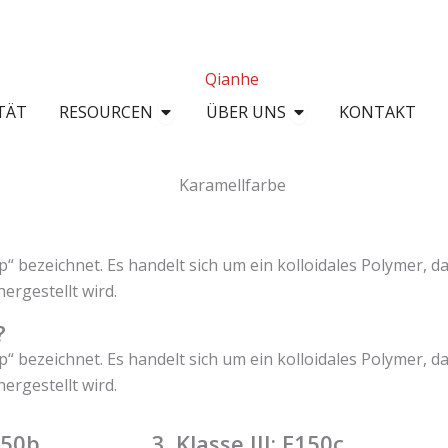
EM-Service
Offene Ressourcen
Öffnen ÜBER U
TÄT
RESOURCEN
ÜBER UNS
KONTAKT
p“ bezeichnet. Es handelt sich um ein kolloidales Polymer, 
rgestellt wird.
?
p“ bezeichnet. Es handelt sich um ein kolloidales Polymer, 
rgestellt wird.
E150b
3. Klasse III: E150c