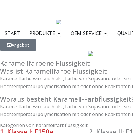
Zum
Inhalt
PRODUKTE öffnen
Offener O
START
PRODUKTE
OEM-SERVICE
QUALI
Angebot
Karamellfarbene Flüssigkeit
Was ist Karamellfarbe Flüssigkeit
Karamellfarbe wird auch als „Farbe von Sojasauce oder Siru
Hochtemperaturpolymerisation mit oder ohne Reaktanten he
Woraus besteht Karamell-Farbflüssigkeit
Karamellfarbe wird auch als „Farbe von Sojasauce oder Siru
Hochtemperaturpolymerisation mit oder ohne Reaktanten he
Kategorien von Karamellfarbflüssigkeit
1. Klasse I: E150a
2. Klasse II: 