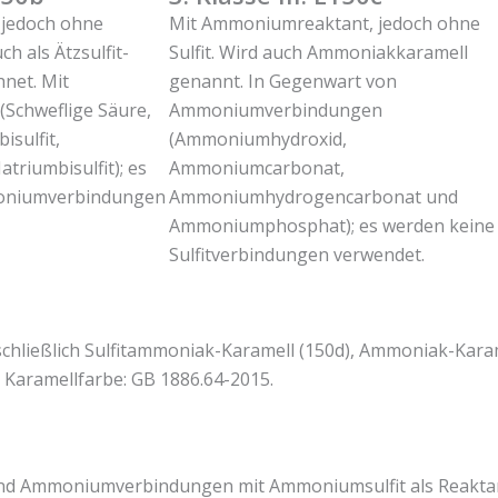
, jedoch ohne
Mit Ammoniumreaktant, jedoch ohne
 als Ätzsulfit-
Sulfit. Wird auch Ammoniakkaramell
net. Mit
genannt. In Gegenwart von
(Schweflige Säure,
Ammoniumverbindungen
isulfit,
(Ammoniumhydroxid,
triumbisulfit); es
Ammoniumcarbonat,
oniumverbindungen
Ammoniumhydrogencarbonat und
Ammoniumphosphat); es werden keine
Sulfitverbindungen verwendet.
nschließlich Sulfitammoniak-Karamell (150d), Ammoniak-Karam
Karamellfarbe: GB 1886.64-2015.
und Ammoniumverbindungen mit Ammoniumsulfit als Reaktan