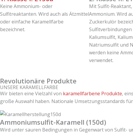
Keine Ammonium- oder
Mit Sulfit-Reaktant
Sulfitreaktanten. Wird auch als Ätzmittel
Ammonium. Wird auch
oder einfache Karamellfarbe
Zuckerkulör bezeich
bezeichnet.
Sulfitverbindungen 
Kaliumsulfit, Kaliumb
Natriumsulfit und Na
werden keine Amm
verwendet.
Revolutionäre Produkte
UNSERE KARAMELLFARBE
Wir bieten eine Vielzahl von
karamellfarbene Produkte
, ei
große Auswahl haben. Nationale Umsetzungsstandards für 
Ammoniumsulfit-Karamell (150d)
Wird unter sauren Bedingungen in Gegenwart von Sulfit- 