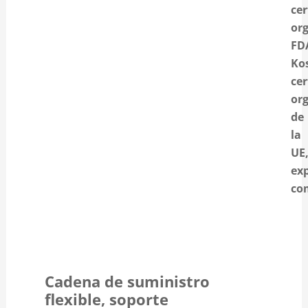
cer
or
FD
Kos
cer
or
de
la
UE
ex
co
Cadena de suministro
flexible, soporte