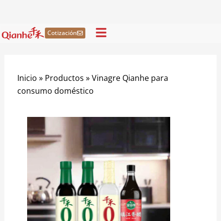
Ir
al
contenido
Cotización
Inicio
»
Productos
»
Vinagre Qianhe para
consumo doméstico