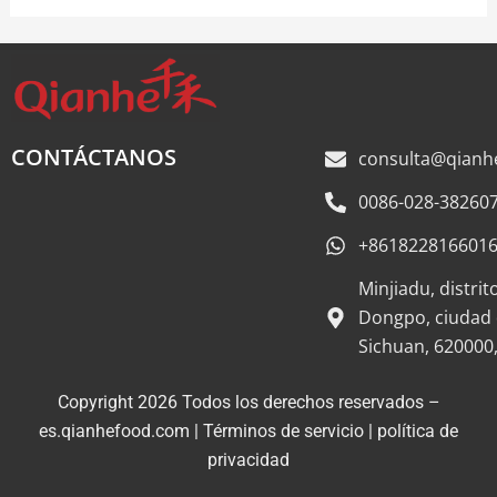
CONTÁCTANOS
consulta@qianh
0086-028-38260
+861822816601
Minjiadu, distri
Dongpo, ciudad 
Sichuan, 620000,
Copyright 2026 Todos los derechos reservados –
es.qianhefood.com |
Términos de servicio
|
política de
Proveedor de
privacidad