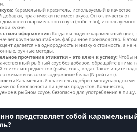
и.
вкуса:
Карамельный краситель, используемый в качестве
 добавки, практически не имеет вкуса. Он отличается от
о домашнего карамельного соуса (nước màu), используемого
ской кухне.
к стиля оформления:
Когда вы видите карамельный цвет, 
значает крупномасштабное, фабричное производство. В это
акцент делается на однородность и низкую стоимость, а не н
онные, ручные методы.
льное прочтение этикетки – это ключ к успеху:
Чтобы 
ачественный рыбный соус без добавок, обращайте вниман
й список ингредиентов (рыба, соль, вода). Также ищите над
о отжима» и высокое содержание белка (N-рейтинг).
ность:
Карамельный краситель одобрен международными
вами по безопасности пищевых продуктов. Количество,
уемое в рыбном соусе, безопасно для употребления в пищу.
нно представляет собой карамельны
ль?