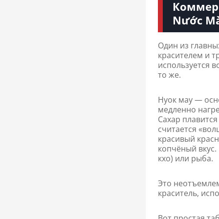
Коммер
Nước M
Один из главн
красителем и 
используется во
то же.
Нуок мау — осн
медленно нагре
Сахар плавится
считается «вол
красивый красн
копчёный вкус. 
кхо) или рыба.
Это неотъемлем
краситель, исп
Вот простая та