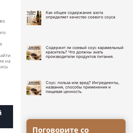
Как общее содержание азота
определяет качество соевого соуса
 во
это
м
а
Содержит ли соевый соус карамельный
краситель? Что должны знать
найти
производители продуктов питания.
ие на
пись
Соус: польза или вред? Ингредиенты,
названия, способы применения и
пищевая ценность.
й
Поговорите со