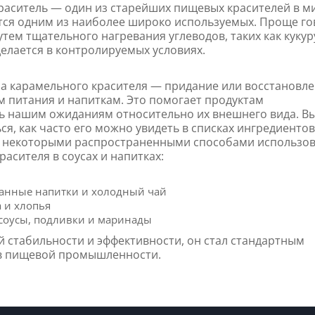
аситель — один из старейших пищевых красителей в м
тся одним из наиболее широко используемых. Проще го
утем тщательного нагревания углеводов, таких как кукур
 делается в контролируемых условиях.
а карамельного красителя — придание или восстановл
м питания и напиткам. Это помогает продуктам
ь нашим ожиданиям относительно их внешнего вида. В
ся, как часто его можно увидеть в списках ингредиентов
с некоторыми распространенными способами использо
расителя в соусах и напитках:
анные напитки и холодный чай
 и хлопья
соусы, подливки и маринады
й стабильности и эффективности, он стал стандартным
в пищевой промышленности.