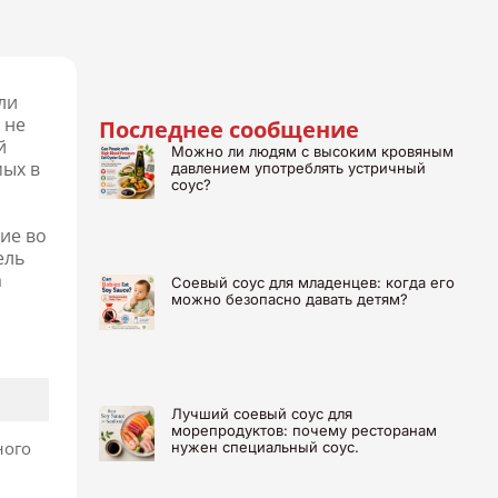
ли
 не
Последнее сообщение
й
Можно ли людям с высоким кровяным
мых в
давлением употреблять устричный
соус?
ие во
ель
а
Соевый соус для младенцев: когда его
можно безопасно давать детям?
Лучший соевый соус для
морепродуктов: почему ресторанам
ного
нужен специальный соус.