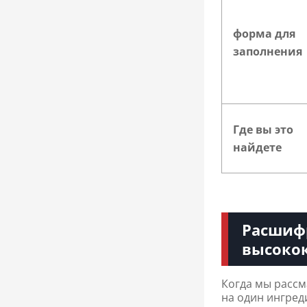
форма для
заполнения
Где вы это
найдете
Расшифр
высоко
Когда мы расс
на один ингреди