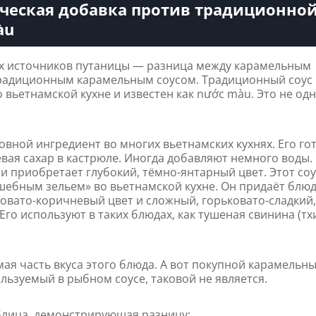
ческая добавка против традиционно
àu
ых источников путаницы — разница между карамельным
традиционным карамельным соусом. Традиционный соус
 вьетнамской кухне и известен как nước màu. Это не одн
овной ингредиент во многих вьетнамских кухнях. Его гот
вая сахар в кастрюле. Иногда добавляют немного воды.
 и приобретает глубокий, тёмно-янтарный цвет. Этот со
шебным зельем» во вьетнамской кухне. Он придаёт блю
овато-коричневый цвет и сложный, горьковато-сладкий
Его используют в таких блюдах, как тушеная свинина (тх
ая часть вкуса этого блюда. А вот покупной карамельн
ользуемый в рыбном соусе, таковой не является.
блица, демонстрирующая разницу: