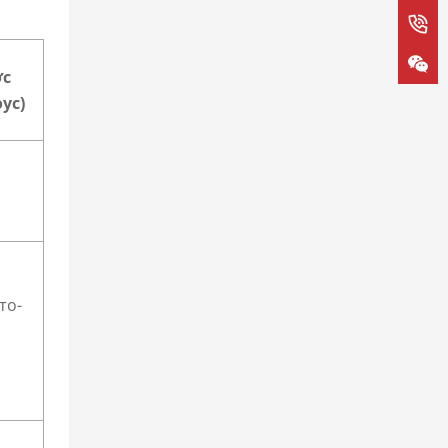
ớc
ус)
то-