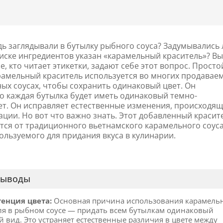
ь заглядывали в бутылку рыбного соуса? Задумывались 
писке ингредиентов указан «карамельный краситель»? Вы
, кто читает этикетки, задают себе этот вопрос. Просто
арамельный краситель используется во многих продавае
ых соусах, чтобы сохранить одинаковый цвет. Он
то каждая бутылка будет иметь одинаковый темно-
т. Он исправляет естественные изменения, происходящ
ции. Но вот что важно знать. Этот добавленный красит
тся от традиционного вьетнамского карамельного соус
пользуемого для придания вкуса в кулинарии.
выводы
енция цвета:
Основная причина использования карамель
ля в рыбном соусе — придать всем бутылкам одинаковый
 вид. Это устраняет естественные различия в цвете между