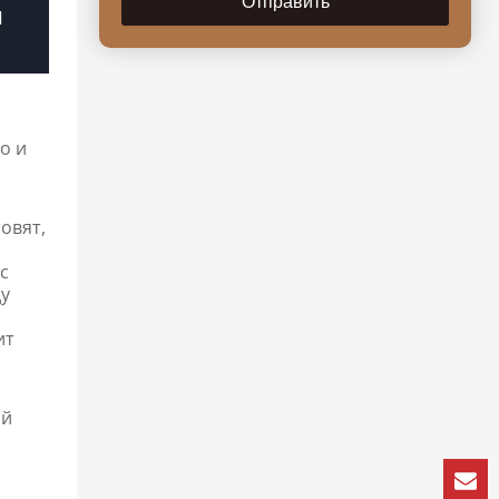
Отправить
й
о и
овят,
ус
ду
,
ит
ый