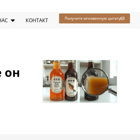
ые ресурсы
Открыть О НАС
Получите мгновенную цитату
НАС
КОНТАКТ
 он