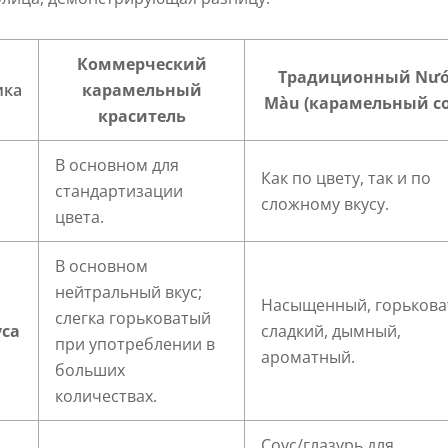
Коммерческий
Традиционный Nư
ика
карамельный
Màu (карамельный со
краситель
В основном для
Как по цвету, так и по
стандартизации
сложному вкусу.
цвета.
В основном
нейтральный вкус;
Насыщенный, горькова
слегка горьковатый
уса
сладкий, дымный,
при употреблении в
ароматный.
больших
количествах.
Соус/глазурь для