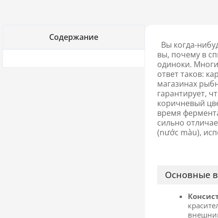
Содержание
Вы когда-нибуд
вы, почему в с
одиноки. Многие
ответ таков: к
магазинах рыбн
гарантирует, ч
коричневый цве
время фермента
сильно отличае
(nước màu), ис
Основные 
Консист
красите
внешний