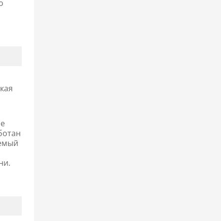
о
ская
не
аботан
уемый
ни.