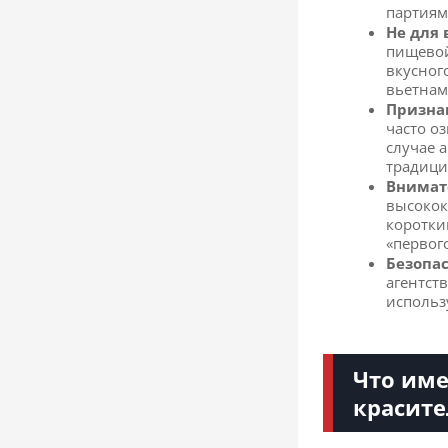
партиям
Не для 
пищевой
вкусног
вьетнам
Призна
часто о
случае 
традици
Внимате
высокок
коротки
«первог
Безопас
агентст
использ
Что име
красите