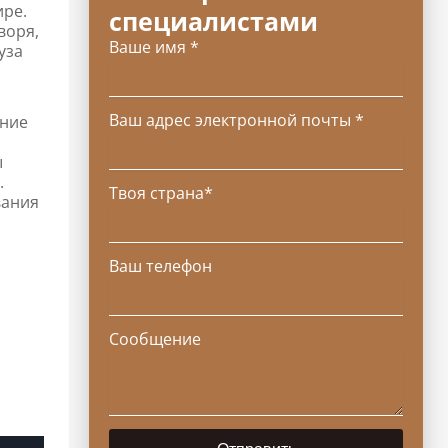
ире.
специалистами
воря,
Ваше имя *
уза
Ваш адрес электронной почты *
ение
ы
.
Твоя страна*
вания
Ваш телефон
Сообщение