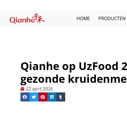
Meteen
naar
de
HOME
PRODUCTEN
inhoud
Qianhe op UzFood 20
gezonde kruidenme
22 april 2026