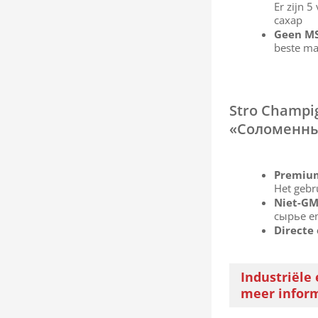
Er zijn 
сахар
Geen MS
beste ma
Stro Champi
«Соломенны
Premium
Het gebr
Niet-GM
сырье e
Directe
Industriële
meer infor