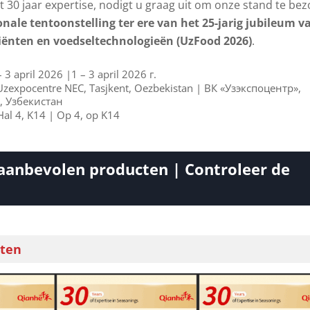
 30 jaar expertise, nodigt u graag uit om onze stand te be
onale tentoonstelling ter ere van het 25-jarig jubileum v
iënten en voedseltechnologieën (UzFood 2026)
.
 – 3 april 2026 |1 – 3 april 2026 г.
 Uzexpocentre NEC, Tasjkent, Oezbekistan | ВК «Узэкспоцентр»,
, Узбекистан
 Hal 4, K14 | Op 4, op K14
aanbevolen producten | Controleer de
ten