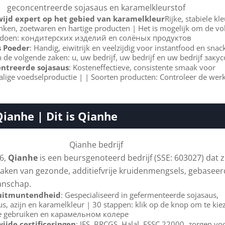
ijd expert op het gebied van karamelkleur
Rijke, stabiele kl
nken, zoetwaren en hartige producten | Het is mogelijk om de v
e doen: кондитерских изделий en солёных продуктов
s Poeder
: Handig, eiwitrijk en veelzijdig voor instantfood en snac
 de volgende zaken: u, uw bedrijf, uw bedrijf en uw bedrijf заку
ntreerde sojasaus
: Kosteneffectieve, consistente smaak voor
alige voedselproductie | | Soorten producten: Controleer de wer
ianhe | Dit is Qianhe
96,
Qianhe
is een beursgenoteerd bedrijf (SSE: 603027) dat z
maken van gezonde, additiefvrije kruidenmengsels, gebasee
anschap.
 uitmuntendheid
: Gespecialiseerd in gefermenteerde sojasaus,
us, azijn en karamelkleur | 30 stappen: klik op de knop om te kiez
te gebruiken en карамельном колере
ijde certificeringen
: IFS, BRCGS, Halal, FSSC 22000, zorgen vo