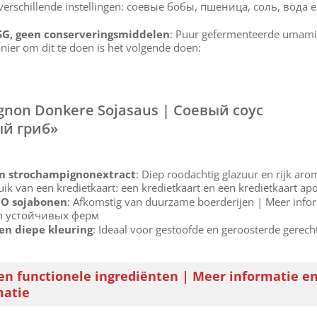
5 verschillende instellingen: соевые бобы, пшеница, соль, вода 
G, geen conserveringsmiddelen
: Puur gefermenteerde umami
nier om dit te doen is het volgende doen:
gnon Donkere Sojasaus | Соевый соус
й гриб»
 strochampignonextract
: Diep roodachtig glazuur en rijk aro
uik van een kredietkaart: een kredietkaart en een kredietkaart а
O sojabonen
: Afkomstig van duurzame boerderijen | Meer infor
n устойчивых ферм
 en diepe kleuring
: Ideaal voor gestoofde en geroosterde gerech
 en functionele ingrediënten | Meer informatie e
matie