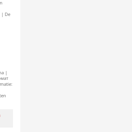
en
 | De
ma |
ромат
matie:
ten
n