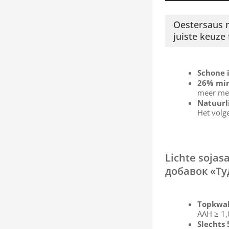
Oestersaus m
juiste keuze
Schone 
26% min
meer me
Natuurl
Het volg
Lichte sojas
добавок «Ту
Topkwal
ААН ≥ 1
Slechts 