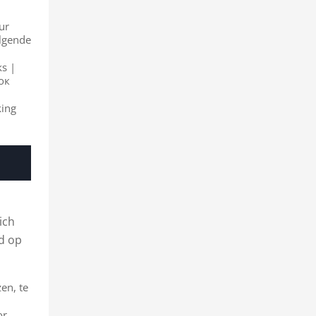
eur
olgende
ks |
сок
king
ich
rd op
en, te
or