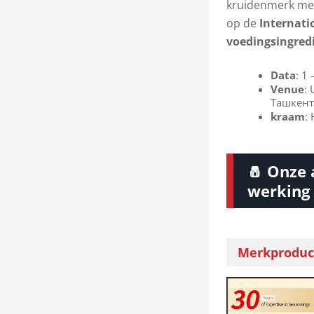
kruidenmerk met
op de
Internati
voedingsingred
Data
: 1
Venue
:
Ташкент
kraam
:
🧂 Onze 
werking
Merkproduc