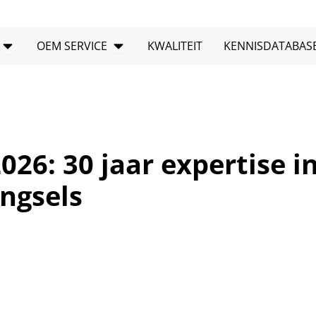
PRODUCTEN openen
Open OEM-service
OEM SERVICE
KWALITEIT
KENNISDATABAS
26: 30 jaar expertise i
ngsels