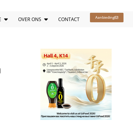
Openbare bronnen
Open OVER ONS
Aanbieding
E
OVER ONS
CONTACT
n