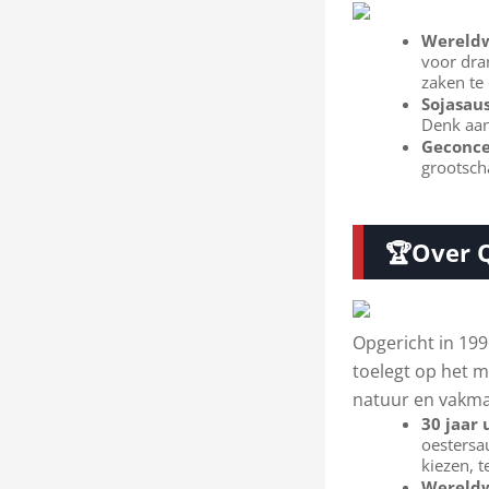
Wereldw
voor dra
zaken t
Sojasau
Denk aan
Geconce
grootsch
🏆Over Q
Opgericht in 19
toelegt op het 
natuur en vakm
30 jaar
oestersa
kiezen, 
Wereldw