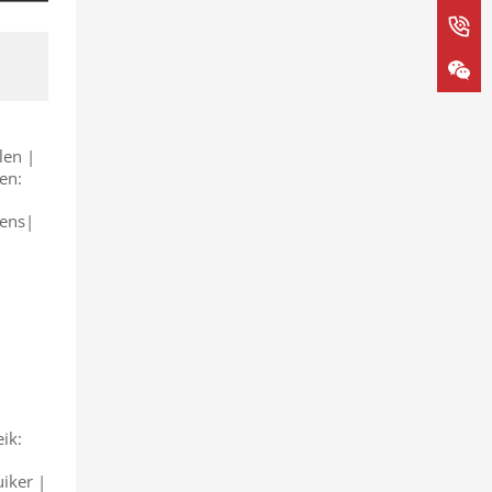
len |
en:
kens|
ik:
uiker |