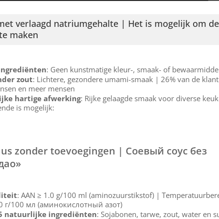
et verlaagd natriumgehalte | Het is mogelijk om de
 te maken
ingrediënten
: Geen kunstmatige kleur-, smaak- of bewaarmidde
der zout
: Lichtere, gezondere umami-smaak | 26% van de klant
nsen en meer mensen
ijke hartige afwerking
: Rijke gelaagde smaak voor diverse keu
ende is mogelijk:
aus zonder toevoegingen | Соевый соус без
дао»
iteit
: AAN ≥ 1.0 g/100 ml (aminozuurstikstof) | Temperatuurbere
,0 г/100 мл (аминокислотный азот)
5 natuurlijke ingrediënten
: Sojabonen, tarwe, zout, water en s