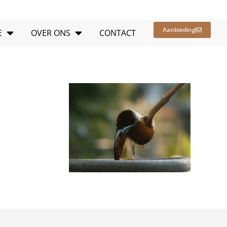
Openbare bronnen
Open OVER ONS
Aanbieding
E
OVER ONS
CONTACT