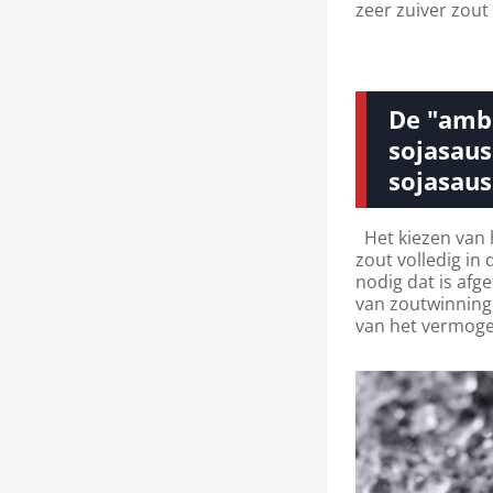
zeer zuiver zout
De "amba
sojasaus
sojasaus
Het kiezen van h
zout volledig in
nodig dat is afg
van zoutwinning 
van het vermogen