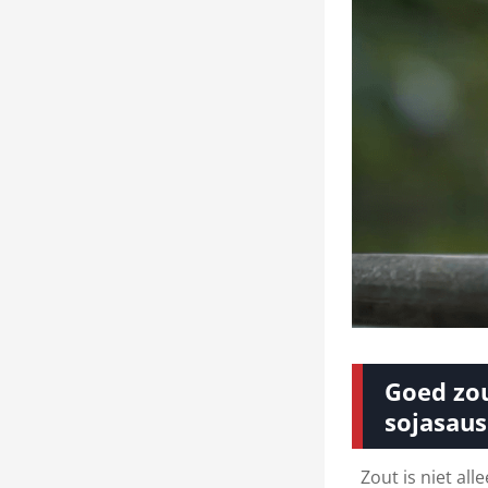
Goed zou
sojasaus
Zout is niet al