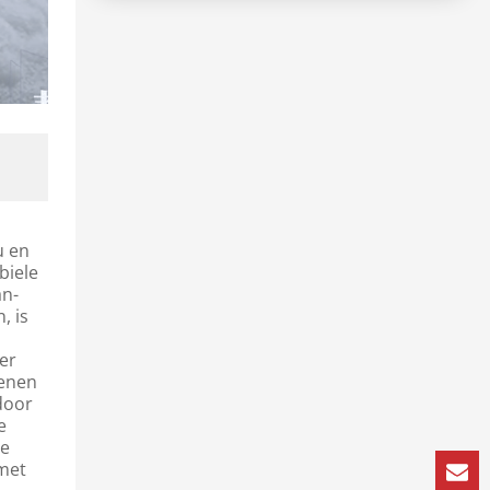
e
u en
biele
an-
, is
er
oenen
door
e
le
 met