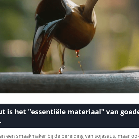
t is het "essentiële materiaal" van goed
.
leen een smaakmaker bij de bereiding van sojasaus, maar oo