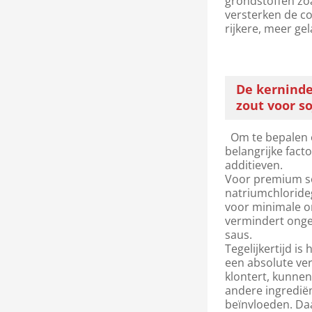
grondstoffen zoa
versterken de c
rijkere, meer ge
De kerninde
zout voor s
Om te bepalen o
belangrijke fac
additieven.
Voor premium so
natriumchloride
voor minimale o
vermindert onge
saus.
Tegelijkertijd i
een absolute ve
klontert, kunnen
andere ingrediën
beïnvloeden. Daa