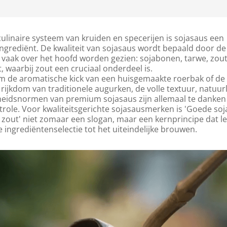
ulinaire systeem van kruiden en specerijen is sojasaus een
ngrediënt. De kwaliteit van sojasaus wordt bepaald door de
 vaak over het hoofd worden gezien: sojabonen, tarwe, zou
t, waarbij zout een cruciaal onderdeel is.
om de aromatische kick van een huisgemaakte roerbak of de
ijkdom van traditionele augurken, de volle textuur, natuurl
heidsnormen van premium sojasaus zijn allemaal te danken
role. Voor kwaliteitsgerichte sojasausmerken is 'Goede so
 zout' niet zomaar een slogan, maar een kernprincipe dat l
 de ingrediëntenselectie tot het uiteindelijke brouwen.