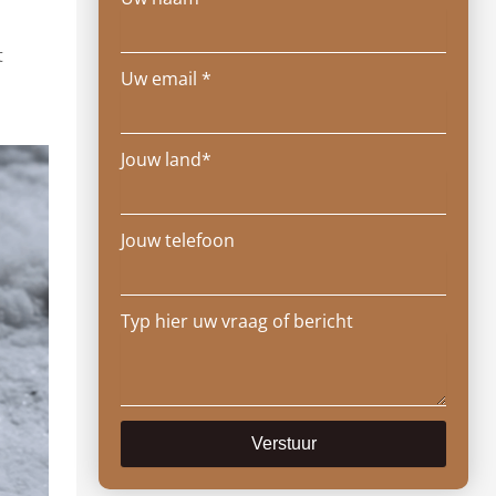
t
Uw email *
Jouw land*
Jouw telefoon
Typ hier uw vraag of bericht
Verstuur