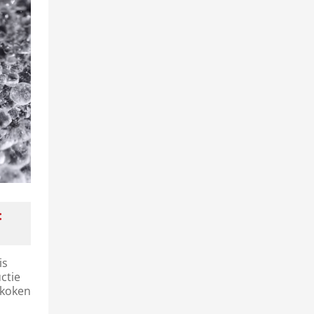
:
is
ctie
 koken