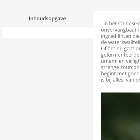
Inhoudsopgave
In het Chinese c
onvervangbaar i
ingrediënten die
de waterkwalitei
Of het nu gaat 
gefermenteerde r
umami en veilig
strenge zoutcont
begint met goed
is bij alles, van