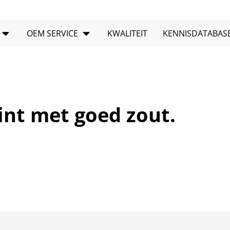
PRODUCTEN openen
Open OEM-service
OEM SERVICE
KWALITEIT
KENNISDATABAS
int met goed zout.