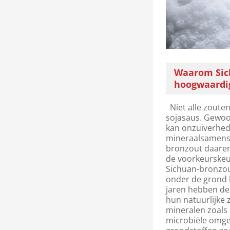
Waarom Sich
hoogwaardi
Niet alle zoute
sojasaus. Gewoo
kan onzuiverhed
mineraalsamenste
bronzout daarent
de voorkeurske
Sichuan-bronzou
onder de grond 
jaren hebben de
hun natuurlijke 
mineralen zoals 
microbiële omge