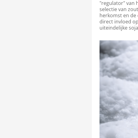
"regulator" van 
selectie van zou
herkomst en de c
direct invloed o
uiteindelijke soj