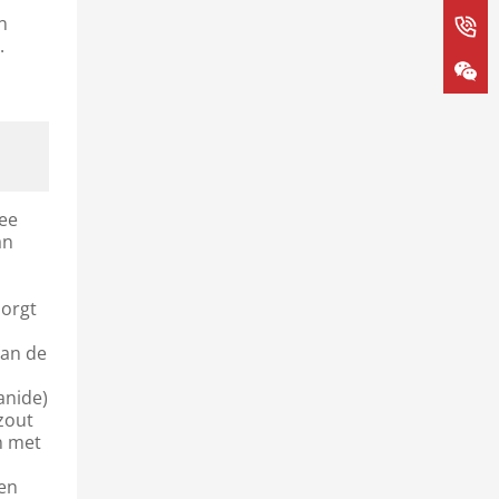
n
.
wee
an
zorgt
,
van de
anide)
zout
n met
 en