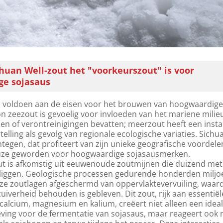
uan Well-zout het "voorkeurszout" is voor
ge sojasaus
n voldoen aan de eisen voor het brouwen van hoogwaardig
n zeezout is gevoelig voor invloeden van het mariene milie
en of verontreinigingen bevatten; meerzout heeft een insta
lling als gevolg van regionale ecologische variaties. Sichu
egen, dat profiteert van zijn unieke geografische voordelen
uze geworden voor hoogwaardige sojasausmerken.
t is afkomstig uit eeuwenoude zoutmijnen die duizend met
liggen. Geologische processen gedurende honderden milj
ze zoutlagen afgeschermd van oppervlaktevervuiling, waar
zuiverheid behouden is gebleven. Dit zout, rijk aan essentiël
calcium, magnesium en kalium, creëert niet alleen een idea
ving voor de fermentatie van sojasaus, maar reageert ook