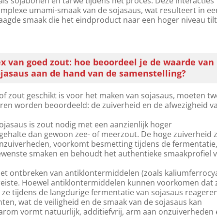
ls sojabonen en tarwe tijdens het proces. Deze interacties
omplexe umami-smaak van de sojasaus, wat resulteert in ee
laagde smaak die het eindproduct naar een hoger niveau tilt
x van goed zout: hoe beoordeel je de waarde van
ojasaus aan de hand van de samenstelling?
f zout geschikt is voor het maken van sojasaus, moeten t
toren worden beoordeeld: de zuiverheid en de afwezigheid v
jasaus is zout nodig met een aanzienlijk hoger
gehalte dan gewoon zee- of meerzout. De hoge zuiverheid 
nzuiverheden, voorkomt besmetting tijdens de fermentatie
wenste smaken en behoudt het authentieke smaakprofiel 
s het ontbreken van antiklontermiddelen (zoals kaliumferrocy
reiste. Hoewel antiklontermiddelen kunnen voorkomen dat 
 ze tijdens de langdurige fermentatie van sojasaus reagere
ten, wat de veiligheid en de smaak van de sojasaus kan
rom vormt natuurlijk, additiefvrij, arm aan onzuiverheden