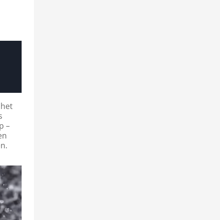
 het
s
p –
en
n.