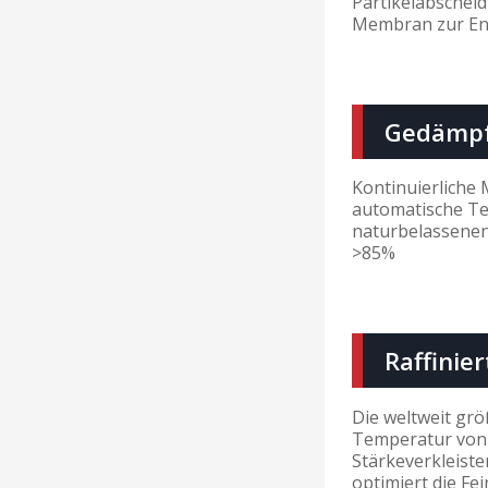
Partikelabscheid
Membran zur Ent
Gedämpf
Kontinuierliche
automatische T
naturbelassenen
>85%
Raffinie
Die weltweit gr
Temperatur von 
Stärkeverkleist
optimiert die Fe