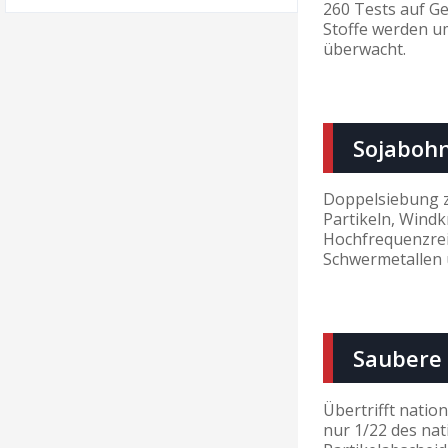
260 Tests auf Ge
Stoffe werden u
überwacht.
Sojaboh
Doppelsiebung z
Partikeln, Wind
Hochfrequenzrei
Schwermetallen 
Saubere 
Übertrifft natio
nur 1/22 des nat