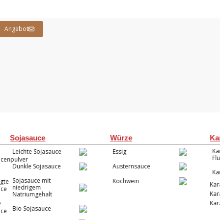
Angebot
n
Sojasauce
Würze
Ka
Ka
Leichte Sojasauce
Essig
Fl
Dunkle Sojasauce
Austernsauce
Ka
Sojasauce mit
Kochwein
Kar
niedrigem
Kar
Natriumgehalt
Kar
Bio Sojasauce