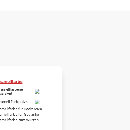
ramellfarbe
ramellfarbene
üssigkeit
ramell Farbpulver
amellfarbe für Bäckereien
amellfarbe für Getränke
amellfarbe zum Würzen