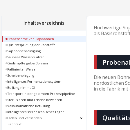
Inhaltsverzeichnis
Hochwertige Soj
als Basisrohsto
Probenahme von Sojabohnen
Qualitätsprüfung der Rohstoffe
Sojabohnenreinigung
Saubere Wasserqualität
Probena
Gedämpfte gelbe Bohnen
Raffinierter Weizen
Scheibenbiegung
Die neuen Bohne
Intelligentes Fermentationssystem
nordöstlichen S
Bu Jiang nimmt Öl
in die Fabrik m
Transport in der gesamten Prozesspipeline
Sterilisieren und Frische bewahren
Vollautomatische Befüllung
Intelligentes stereoskopisches Lager
Qualität
Laden und Versenden
Kontakt