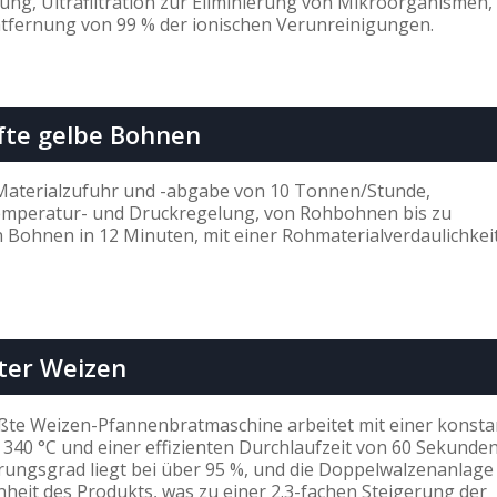
ung, Ultrafiltration zur Eliminierung von Mikroorganismen,
fernung von 99 % der ionischen Verunreinigungen.
te gelbe Bohnen
 Materialzufuhr und -abgabe von 10 Tonnen/Stunde,
emperatur- und Druckregelung, von Rohbohnen bis zu
 Bohnen in 12 Minuten, mit einer Rohmaterialverdaulichkei
rter Weizen
ößte Weizen-Pfannenbratmaschine arbeitet mit einer konst
340 °C und einer effizienten Durchlaufzeit von 60 Sekunden
erungsgrad liegt bei über 95 %, und die Doppelwalzenanlage
inheit des Produkts, was zu einer 2.3-fachen Steigerung der