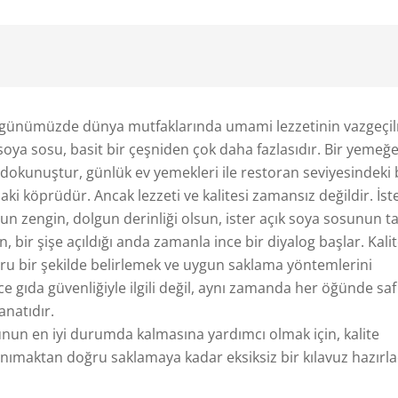
 günümüzde dünya mutfaklarında umami lezzetinin vazgeçi
 soya sosu, basit bir çeşniden çok daha fazlasıdır. Bir yemeğ
dokunuştur, günlük ev yemekleri ile restoran seviyesindeki 
ki köprüdür. Ancak lezzeti ve kalitesi zamansız değildir. İst
n zengin, dolgun derinliği olsun, ister açık soya sosunun ta
un, bir şişe açıldığı anda zamanla ince bir diyalog başlar. Kali
oğru bir şekilde belirlemek ve uygun saklama yöntemlerini
 gıda güvenliğiyle ilgili değil, aynı zamanda her öğünde saf
anatıdır.
nun en iyi durumda kalmasına yardımcı olmak için, kalite
tanımaktan doğru saklamaya kadar eksiksiz bir kılavuz hazırla