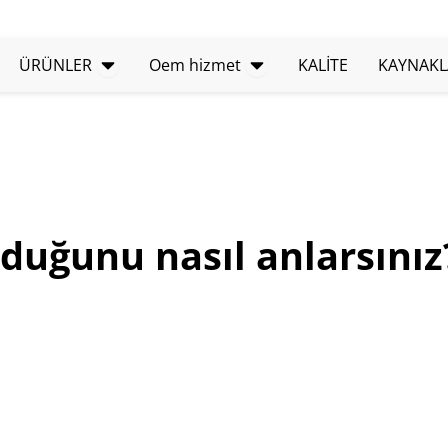
ÜRÜNLERİ aç
OEM hizmetini açın
ÜRÜNLER
Oem hizmet
KALİTE
KAYNAKL
duğunu nasıl anlarsınız