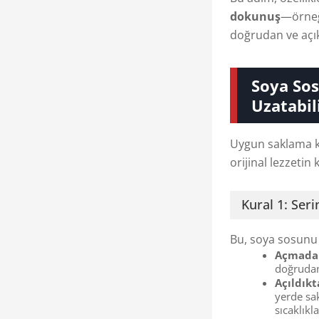
dokunuş
—örneği
doğrudan ve açık
Soya Sos
Uzatabil
Uygun saklama ko
orijinal lezzetin
Kural 1: Seri
Bu, soya sosunu 
Açmada
doğrudan
Açıldıkt
yerde sa
sıcaklıkl