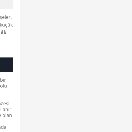
şeler,
 küçük
ilk
bir
dolu
azesi
llanır
e olan
nda