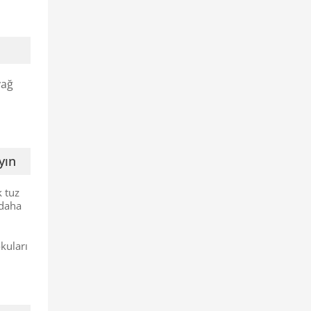
yağ
yın
 tuz
 daha
kuları
a