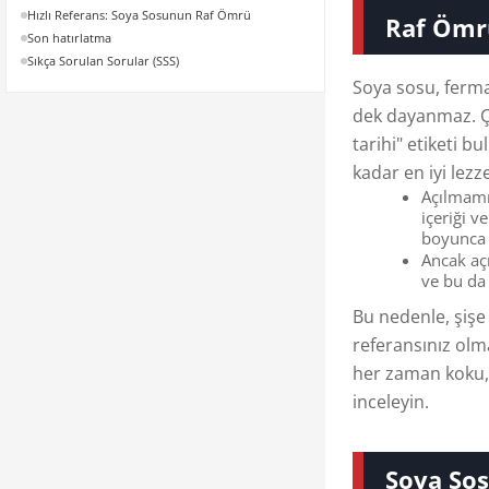
Hızlı Referans: Soya Sosunun Raf Ömrü
Raf Ömr
Son hatırlatma
Sıkça Sorulan Sorular (SSS)
Soya sosu, ferma
dek dayanmaz. Ço
tarihi" etiketi b
kadar en iyi lezz
Açılmamış
içeriği v
boyunca g
Ancak açı
ve bu da
Bu nedenle, şişe 
referansınız olm
her zaman koku, 
inceleyin.
Soya Sos