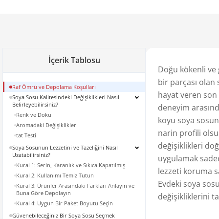
İçerik Tablosu
Doğu kökenli ve
bir parçası olan
Raf Ömrü ve Depolama Koşulları
hayat veren son 
Soya Sosu Kalitesindeki Değişiklikleri Nasıl
Belirleyebilirsiniz?
deneyim arasında
Renk ve Doku
koyu soya sosunu
Aromadaki Değişiklikler
narin profili ols
tat Testi
değişiklikleri d
Soya Sosunun Lezzetini ve Tazeliğini Nasıl
Uzatabilirsiniz?
uygulamak sadece
Kural 1: Serin, Karanlık ve Sıkıca Kapatılmış
lezzeti koruma s
Kural 2: Kullanımı Temiz Tutun
Evdeki soya sosu
Kural 3: Ürünler Arasındaki Farkları Anlayın ve
Buna Göre Depolayın
değişikliklerini 
Kural 4: Uygun Bir Paket Boyutu Seçin
Güvenebileceğiniz Bir Soya Sosu Seçmek