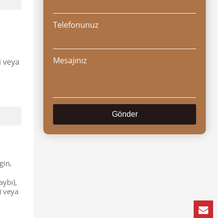
Telefonunuz
Mesajınız
i veya
Gönder
gin,
aybı),
) veya