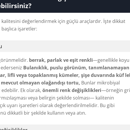
bilirsiniz?
 kalitesini değerlendirmek için güçlü araçlardır. İşte dikkat
başlıca işaretler:
u
görünmelidir.
berrak, parlak ve eşit renkli
—genellikle koyu
k ederseniz
Bulanıklık, puslu görünüm, tanımlanamayan
ar, lifli veya topaklanmış kümeler, şişe duvarında küf le
 mevcut olmayan olağandışı tortu,
Bunlar mikrobiyal
edebilir. Ek olarak,
önemli renk değişiklikleri
—örneğin gr
ırmızılaşması veya belirgin şekilde solması— kalitenin
 uyarı işaretleri olarak değerlendirilmelidir. Bu gibi
 dikkatli bir şekilde kullanın veya atın.