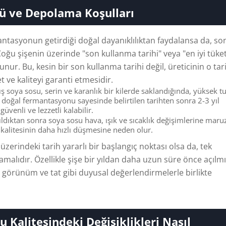
ü ve Depolama Koşulları
ntasyonun getirdiği doğal dayanıklılıktan faydalansa da, s
ğu şişenin üzerinde "son kullanma tarihi" veya "en iyi tüke
ulunur. Bu, kesin bir son kullanma tarihi değil, üreticinin o tar
et ve kaliteyi garanti etmesidir.
 soya sosu, serin ve karanlık bir kilerde saklandığında, yüksek t
e doğal fermantasyonu sayesinde belirtilen tarihten sonra 2-3 yıl
üvenli ve lezzetli kalabilir.
ldıktan sonra soya sosu hava, ışık ve sıcaklık değişimlerine maruz
 kalitesinin daha hızlı düşmesine neden olur.
üzerindeki tarih yararlı bir başlangıç ​​noktası olsa da, tek
amalıdır. Özellikle şişe bir yıldan daha uzun süre önce açılm
görünüm ve tat gibi duyusal değerlendirmelerle birlikte
u Kalitesindeki Değişiklikleri Nasıl