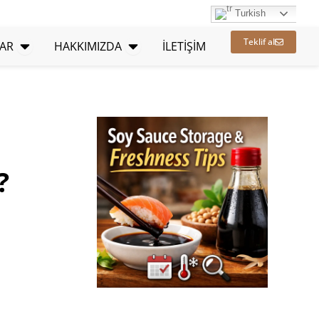
Turkish
Açık Kaynaklar
Açık HAKKIMIZDA
Teklif al
AR
HAKKIMIZDA
İLETİŞİM
?