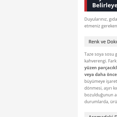
Belirleye
Duyularınız, gıda
etmeniz gereken 
Renk ve Dok
Taze soya sosu 
kahverengi. Far
yüzen parçacıkl
veya daha önce
büyümeye işaret 
dönmesi, aşırı k
bozulduğunun açık
durumlarda, ürünü