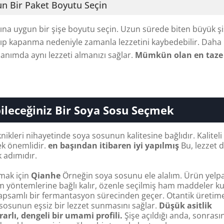
un Bir Paket Boyutu Seçin
mına uygun bir şişe boyutu seçin. Uzun sürede biten büyük şi
ılıp kapanma nedeniyle zamanla lezzetini kaybedebilir. Daha
lanımda aynı lezzeti almanızı sağlar.
Mümkün olan en taze 
leceğiniz Bir Soya Sosu Seçmek
ikleri nihayetinde soya sosunun kalitesine bağlıdır. Kaliteli 
k önemlidir.
en başından itibaren iyi yapılmış
Bu, lezzet 
k adımıdır.
ımak için
Qianhe
Örneğin soya sosunu ele alalım. Ürün yelp
m yöntemlerine bağlı kalır, özenle seçilmiş ham maddeler ku
kapsamlı bir fermantasyon sürecinden geçer. Otantik üretim
a sosunun eşsiz bir lezzet sunmasını sağlar.
Düşük asitlik
krarlı, dengeli bir umami profili.
Şişe açıldığı anda, sonrası