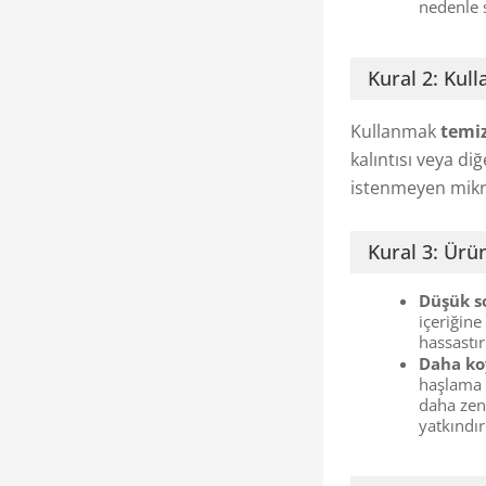
nedenle 
Kural 2: Kul
Kullanmak
temiz
kalıntısı veya di
istenmeyen mikr
Kural 3: Ürü
Düşük so
içeriğine
hassastı
Daha koy
haşlama 
daha zeng
yatkındır