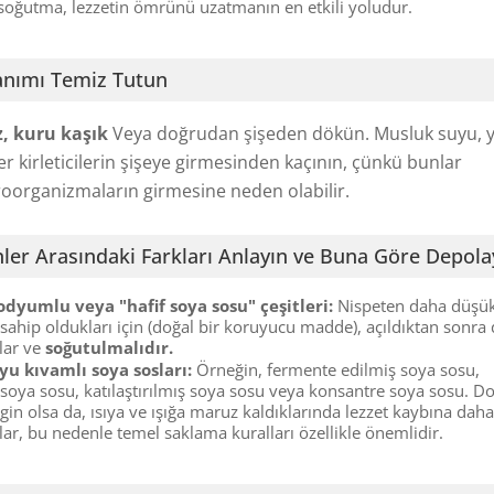
soğutma, lezzetin ömrünü uzatmanın en etkili yoludur.
lanımı Temiz Tutun
, kuru kaşık
Veya doğrudan şişeden dökün. Musluk suyu, 
ğer kirleticilerin şişeye girmesinden kaçının, çünkü bunlar
oorganizmaların girmesine neden olabilir.
nler Arasındaki Farkları Anlayın ve Buna Göre Depola
dyumlu veya "hafif soya sosu" çeşitleri:
Nispeten daha düşük
 sahip oldukları için (doğal bir koruyucu madde), açıldıktan sonra
rlar ve
soğutulmalıdır.
u kıvamlı soya sosları:
Örneğin, fermente edilmiş soya sosu,
soya sosu, katılaştırılmış soya sosu veya konsantre soya sosu. Do
in olsa da, ısıya ve ışığa maruz kaldıklarında lezzet kaybına dah
lar, bu nedenle temel saklama kuralları özellikle önemlidir.