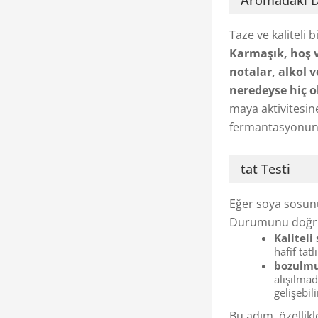
Aromadaki De
Taze ve kaliteli b
Karmaşık, hoş 
notalar, alkol 
neredeyse hiç 
maya aktivitesin
fermantasyonun 
tat Testi
Eğer soya sosun
Durumunu doğrul
Kaliteli
hafif tatl
bozulmu
alışılmad
gelişebil
Bu adım, özellik