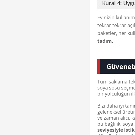
Kural 4: Uyg
Evinizin kullanı
tekrar tekrar aç
paketler, her kul
tadım.
Güvenebi
Tüm saklama tekn
soya sosu seçme
bir yolculuğun il
Bizi daha iyi tan
geleneksel üreti
ve zaman alıcı, 
bu bağlılık, soy
seviyesiyle isti