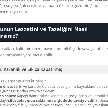
n suşi, soğuk erişte veya mantı üzerine gezdirildiğinde— le
ça ortaya çıkar.
unun Lezzetini ve Tazeliğini Nasıl
irsiniz?
şulları, kalitenin bozulmasını önemli ölçüde yavaşlatabilir 
 korunmasına yardımcı olabilir.
n, Karanlık ve Sıkıca Kapatılmış
saklamanın altın kuralıdır.
n önce:
Serin ve kuru bir dolapta, soba gibi ısı kaynaklarından ve
 güneş ışığından uzakta saklayın.
an sonra:
Kapağı daima sıkıca kapatın ve şişeyi serin ve karanlık 
klayın.
Buzdolabında saklanması şiddetle tavsiye edilir.
Düşü
ar mikrobiyal büyümeyi ve oksidasyonu etkili bir şekilde yavaşlatı