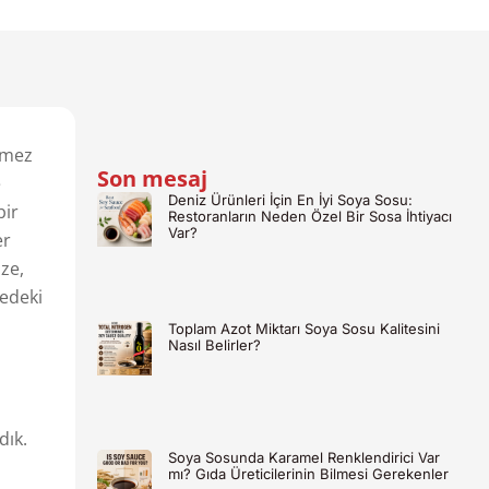
lmez
Son mesaj
e
Deniz Ürünleri İçin En İyi Soya Sosu:
bir
Restoranların Neden Özel Bir Sosa İhtiyacı
Var?
er
ze,
tedeki
Toplam Azot Miktarı Soya Sosu Kalitesini
Nasıl Belirler?
dık.
Soya Sosunda Karamel Renklendirici Var
mı? Gıda Üreticilerinin Bilmesi Gerekenler