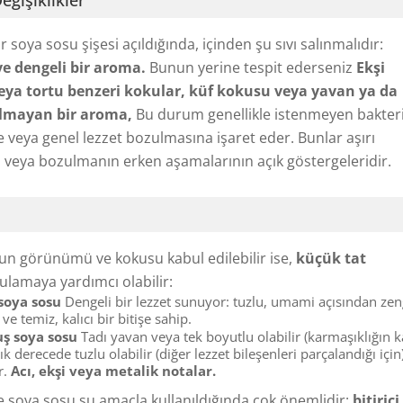
ğişiklikler
ir soya sosu şişesi açıldığında, içinden şu sıvı salınmalıdır:
ve dengeli bir aroma.
Bunun yerine tespit ederseniz
Ekşi
veya tortu benzeri kokular, küf kokusu veya yavan ya da
olmayan bir aroma,
Bu durum genellikle istenmeyen bakter
e veya genel lezzet bozulmasına işaret eder. Bunlar aşırı
veya bozulmanın erken aşamalarının açık göstergeleridir.
un görünümü ve kokusu kabul edilebilir ise,
küçük tat
amaya yardımcı olabilir:
 soya sosu
Dengeli bir lezzet sunuyor: tuzlu, umami açısından zen
ı ve temiz, kalıcı bir bitişe sahip.
ş soya sosu
Tadı yavan veya tek boyutlu olabilir (karmaşıklığın k
ık derecede tuzlu olabilir (diğer lezzet bileşenleri parçalandığı için
ir.
Acı, ekşi veya metalik notalar.
le soya sosu şu amaçla kullanıldığında çok önemlidir:
bitirici