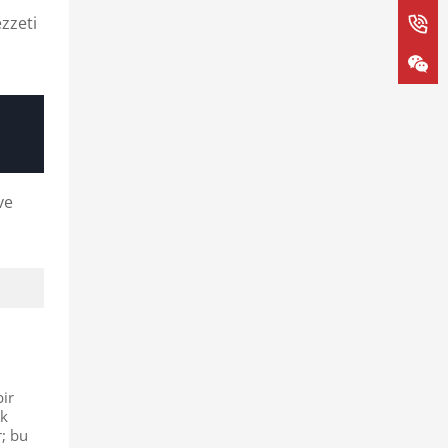
zzeti
ve
bir
k
r; bu