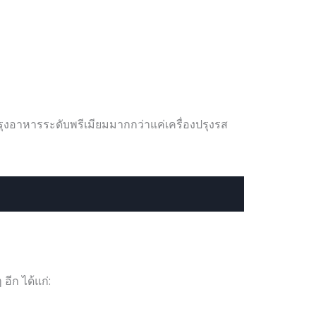
์ปรุงอาหารระดับพรีเมียมมากกว่าแค่เครื่องปรุงรส
อีก ได้แก่: