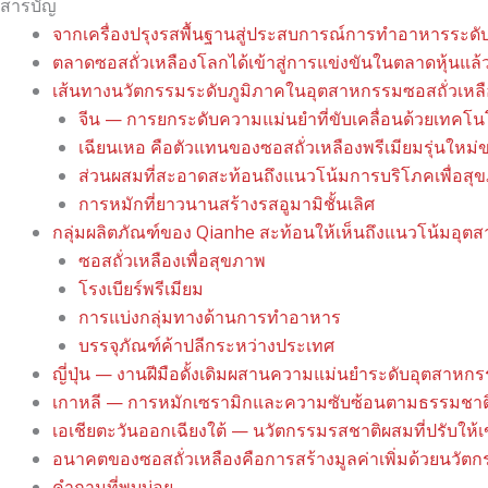
สารบัญ
จากเครื่องปรุงรสพื้นฐานสู่ประสบการณ์การทำอาหารระดับ
ตลาดซอสถั่วเหลืองโลกได้เข้าสู่การแข่งขันในตลาดหุ้นแล้
เส้นทางนวัตกรรมระดับภูมิภาคในอุตสาหกรรมซอสถั่วเหลื
จีน — การยกระดับความแม่นยำที่ขับเคลื่อนด้วยเทคโ
เฉียนเหอ คือตัวแทนของซอสถั่วเหลืองพรีเมียมรุ่นใหม่
ส่วนผสมที่สะอาดสะท้อนถึงแนวโน้มการบริโภคเพื่อสุข
การหมักที่ยาวนานสร้างรสอูมามิชั้นเลิศ
กลุ่มผลิตภัณฑ์ของ Qianhe สะท้อนให้เห็นถึงแนวโน้มอ
ซอสถั่วเหลืองเพื่อสุขภาพ
โรงเบียร์พรีเมียม
การแบ่งกลุ่มทางด้านการทำอาหาร
บรรจุภัณฑ์ค้าปลีกระหว่างประเทศ
ญี่ปุ่น — งานฝีมือดั้งเดิมผสานความแม่นยำระดับอุตสาหก
เกาหลี — การหมักเซรามิกและความซับซ้อนตามธรรมชาต
เอเชียตะวันออกเฉียงใต้ — นวัตกรรมรสชาติผสมที่ปรับให้เข
อนาคตของซอสถั่วเหลืองคือการสร้างมูลค่าเพิ่มด้วยนวัต
คำถามที่พบบ่อย