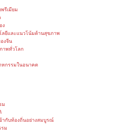
พรีเมียม
ว
อง
นโลยีและแนวโน้มด้านสุขภาพ
ของจีน
ภาพทั่วโลก
ุตสาหกรรมในอนาคต
รรม
ิ
้ากับท้องถิ่นอย่างสมบูรณ์
กรรม