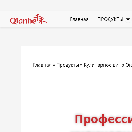
перейти
к
О
содержанию
Главная
ПРОДУКТЫ
Главная
»
Продукты
»
Кулинарное вино Qi
Професс