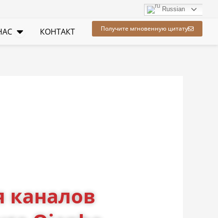
Russian
ые ресурсы
Открыть О НАС
Получите мгновенную цитату
НАС
КОНТАКТ
 каналов