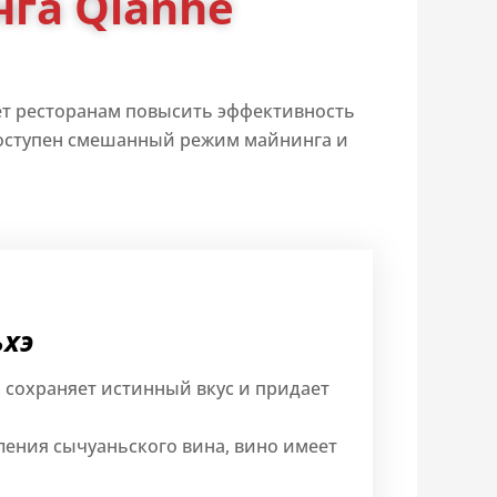
га Qianhe
ет ресторанам повысить эффективность
 Доступен смешанный режим майнинга и
ьхэ
 сохраняет истинный вкус и придает
ления сычуаньского вина, вино имеет