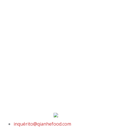
inquérito@qianhefood.com