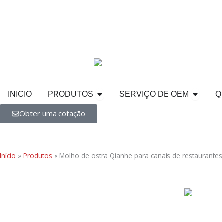
Ir
para
o
conteúdo
Abra PRODUTOS
Servi
INICIO
PRODUTOS
SERVIÇO DE OEM
Q
Obter uma cotação
Início
»
Produtos
»
Molho de ostra Qianhe para canais de restaurantes