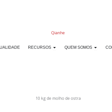
ço OEM aberto
Recursos abertos
Abrir 
UALIDADE
RECURSOS
QUEM SOMOS​
CO