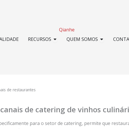
 OEM aberto
Recursos abertos
Abrir SOB
ALIDADE
RECURSOS
QUEM SOMOS​
CONT
ais de restaurantes
 canais de catering de vinhos culiná
ecificamente para o setor de catering, permite que restaur