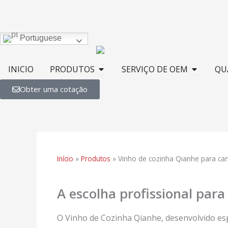
Ir
para
o
Portuguese
conteúdo
Abra PRODUTOS
Serviço
INICIO
PRODUTOS
SERVIÇO DE OEM
QU
Obter uma cotação
Início
»
Produtos
»
Vinho de cozinha Qianhe para can
A escolha profissional para
O Vinho de Cozinha Qianhe, desenvolvido esp