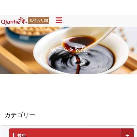
コ
ン
テ
見積もり
ン
ツ
に
ホーム
»
製品
ス
キ
ッ
プ
カテゴリー
醤油