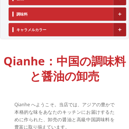
濃い醤油
調味料
薄口しょうゆ
酢
キャラメルカラー
減塩醤油
オイスターソース
キャラメル色の液体
クッキングワイン
キャラメル色素粉末
Qianhe：中国の調味料
と醤油の卸売
Qianhe へようこそ。当店では、アジアの豊かで
本格的な味をあなたのキッチンにお届けするた
めに作られた、卸売の醤油と高級中国調味料を
豊富に取り揃えています。