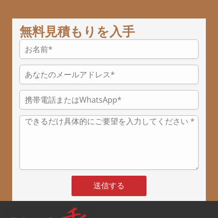
無料見積もりを入手
お
名
前
あ
な
た
携
の
帯
メ
電
ー
メ
話
ル
ッ
ま
ア
セ
た
ド
ー
は
レ
ジ
W
ス
h
*
a
送信する
t
s
A