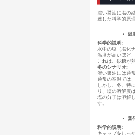
濃い醤油に塩の結
連した科学的原
温
科学的説明:
水中の塩（塩化
温度が高いほど
これは、砂糖が
冬のシナリオ:
濃い醤油には通常
通常の室温では
しかし、冬、特に
り、塩の溶解度
塩の分子は溶解
す。
蒸
科学的説明:
キャップをしっ