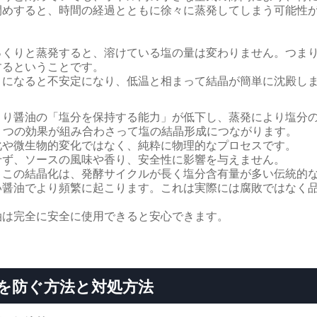
閉めすると、時間の経過とともに徐々に蒸発してしまう可能性
っくりと蒸発すると、溶けている塩の量は変わりません。つま
するということです。
」になると不安定になり、低温と相まって結晶が簡単に沈殿し
より醤油の「塩分を保持する能力」が低下し、蒸発により塩分
2 つの効果が組み合わさって塩の結晶形成につながります。
化や微生物的変化ではなく、純粋に物理的なプロセスです。
せず、ソースの風味や香り、安全性に影響を与えません。
、この結晶化は、発酵サイクルが長く塩分含有量が多い伝統的
い醤油でより頻繁に起こります。これは実際には腐敗ではなく
油は完全に安全に使用できると安心できます。
を防ぐ方法と対処方法