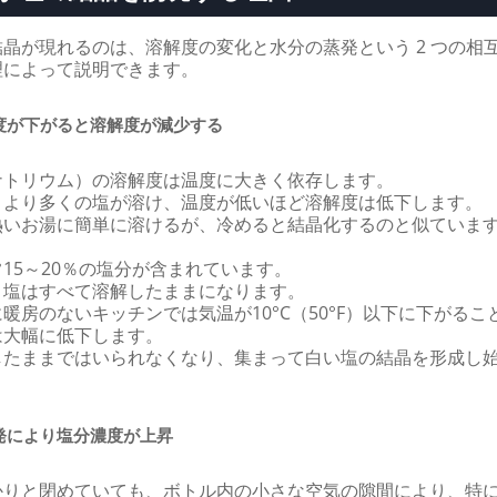
晶が現れるのは、溶解度の変化と水分の蒸発という 2 つの相
理によって説明できます。
度が下がると溶解度が減少する
ナトリウム）の溶解度は温度に大きく依存します。
、より多くの塩が溶け、温度が低いほど溶解度は低下します。
熱いお湯に簡単に溶けるが、冷めると結晶化するのと似ていま
15～20％の塩分が含まれています。
、塩はすべて溶解したままになります。
暖房のないキッチンでは気温が10°C（50°F）以下に下がるこ
は大幅に低下します。
したままではいられなくなり、集まって白い塩の結晶を形成し
発により塩分濃度が上昇
かりと閉めていても、ボトル内の小さな空気の隙間により、特