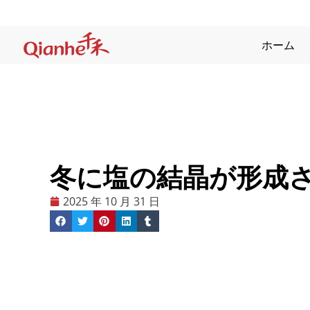
コ
ン
テ
ホーム
ン
ツ
に
ス
キ
ッ
冬に塩の結晶が形成
プ
2025 年 10 月 31 日