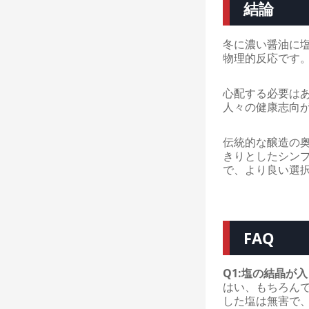
結論
冬に濃い醤油に
物理的反応です
心配する必要は
人々の健康志向
伝統的な醸造の奥
きりとしたシン
で、より良い選
FAQ
Q1:塩の結晶が
はい、もちろん
した塩は無害で