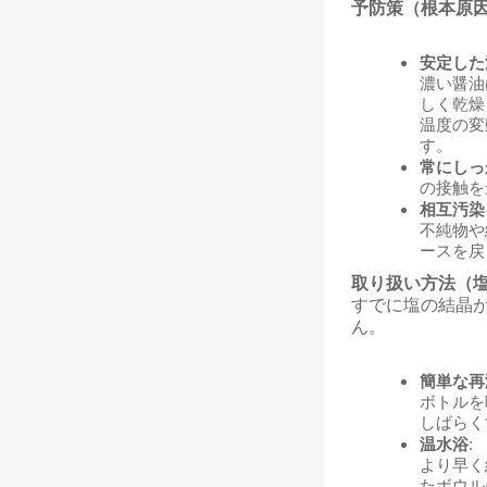
予防策（根本原
安定した
濃い醤油
しく乾燥
温度の変
す。
常にしっ
の接触を
相互汚染
不純物や
ースを戻
取り扱い方法（
すでに塩の結晶
ん。
簡単な再
ボトルを暖
しばらく
温水浴
:
より早く
たボウル