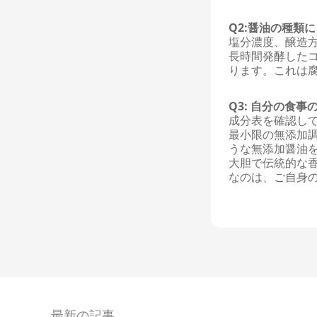
Q2:醤油の種類
塩分濃度、醸造
長時間発酵した
ります。これは
Q3: 自分の食
成分表を確認し
最小限の無添加調
うな無添加醤油
大胆で伝統的な
なのは、ご自身
最新の記事