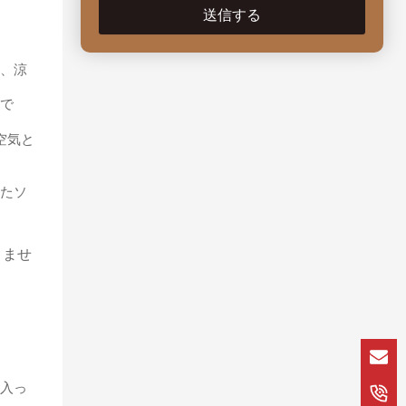
送信する
く、涼
的で
空気と
ったソ
りませ
の入っ