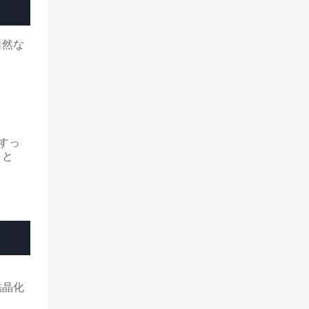
自然な
のすっ
こと
結晶化