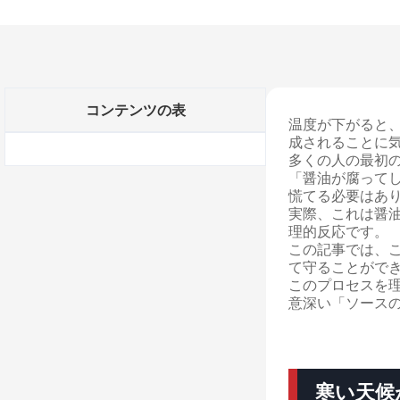
コンテンツの表
温度が下がると
成されることに
多くの人の最初
「醤油が腐って
慌てる必要はあ
実際、これは醤
理的反応です。
この記事では、
て守ることがで
このプロセスを
意深い「ソース
寒い天候