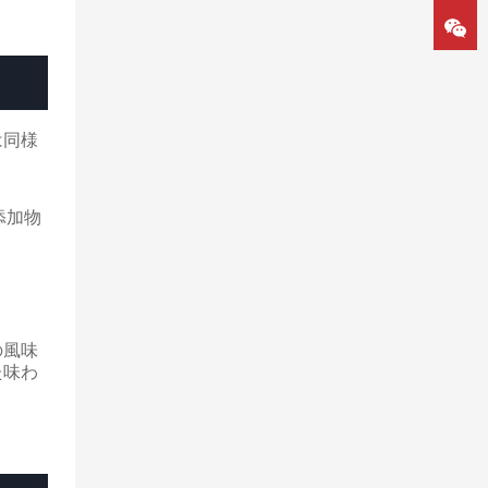
は同様
添加物
の風味
た味わ