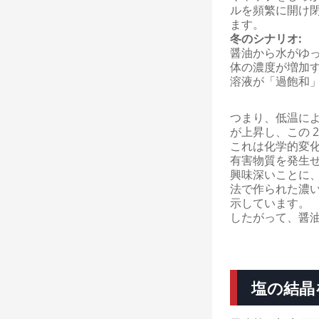
ルを頻繁に開け
ます。
冬のシナリオ:
醤油から水がゆ
体の濃度が増加
溶液が「過飽和
つまり、低温に
が上昇し、この 
これは化学的変
有害物質を発生
興味深いことに
法で作られた濃
示しています。
したがって、醤
塩の結晶