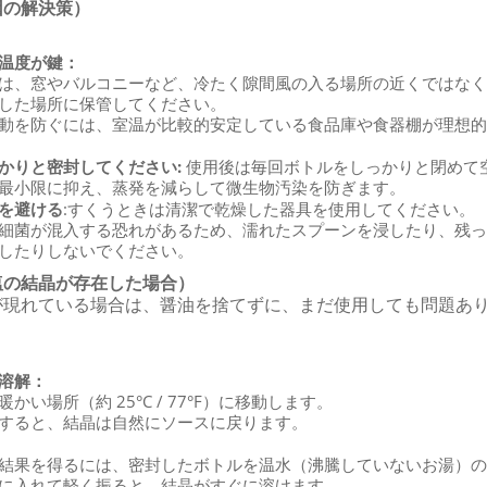
因の解決策）
温度が鍵：
は、窓やバルコニーなど、冷たく隙間風の入る場所の近くではな
した場所に保管してください。
動を防ぐには、室温が比較的安定している食品庫や食器棚が理想
かりと密封してください:
使用後は毎回ボトルをしっかりと閉めて
最小限に抑え、蒸発を減らして微生物汚染を防ぎます。
を避ける
:すくうときは清潔で乾燥した器具を使用してください。
細菌が混入する恐れがあるため、濡れたスプーンを浸したり、残
したりしないでください。
塩の結晶が存在した場合）
が現れている場合は、醤油を捨てずに、まだ使用しても問題あ
溶解：
かい場所（約 25°C / 77°F）に移動します。
すると、結晶は自然にソースに戻ります。
結果を得るには、密封したボトルを温水（沸騰していないお湯）
に入れて軽く振ると、結晶がすぐに溶けます。