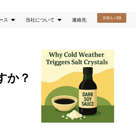
ビス
オープンリソース
開く 会社概要
見積もり
ース
当社について
連絡先
すか？