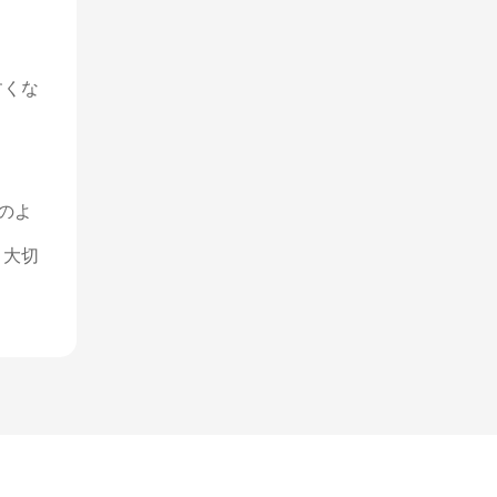
すくな
 のよ
。大切