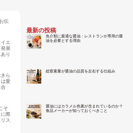
をお伝
最新の投稿
魚介類に最適な醤油：レストランが専用の醤
油を必要とする理由
。イエ
と発展
にあり
総窒素量が醤油の品質を左右する仕組み
はきら
々は愛
ち合
醤油にはカラメル色素が含まれているのか？
こそ
食品メーカーが知っておくべきこと
日に際
クリス