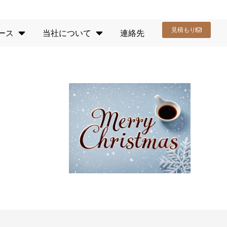
ビス
オープンリソース
開く 会社概要
見積もり
ース
当社について
連絡先