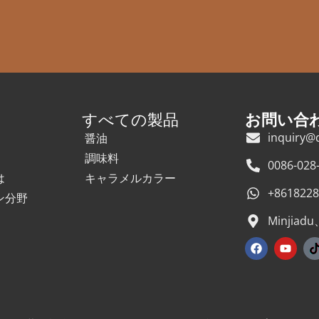
すべての製品
お問い合
inquiry@
醤油
調味料
0086-028
は
キャラメルカラー
+8618228
ン分野
Minji
F
Y
a
o
c
u
i
e
t
b
u
o
b
o
e
k