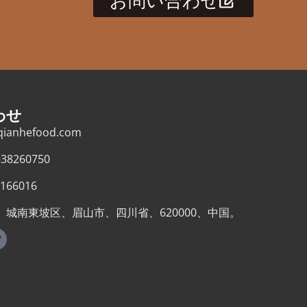
わせ
qianhefood.com
-38260750
166016
adu、城南東坡区、眉山市、四川省、620000、中国。
【
T
k
T
o
k
】