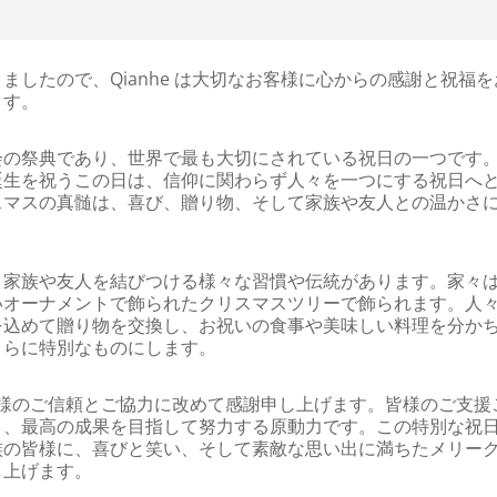
ましたので、Qianhe は大切なお客様に心からの感謝と祝福
ます。
会の祭典であり、世界で最も大切にされている祝日の一つです
誕生を祝うこの日は、信仰に関わらず人々を一つにする祝日へ
スマスの真髄は、喜び、贈り物、そして家族や友人との温かさ
、家族や友人を結びつける様々な習慣や伝統があります。家々
いオーナメントで飾られたクリスマスツリーで飾られます。人
を込めて贈り物を交換し、お祝いの食事や美味しい料理を分か
さらに特別なものにします。
様のご信頼とご協力に改めて感謝申し上げます。皆様のご支援
々、最高の成果を目指して努力する原動力です。この特別な祝
族の皆様に、喜びと笑い、そして素敵な思い出に満ちたメリー
し上げます。