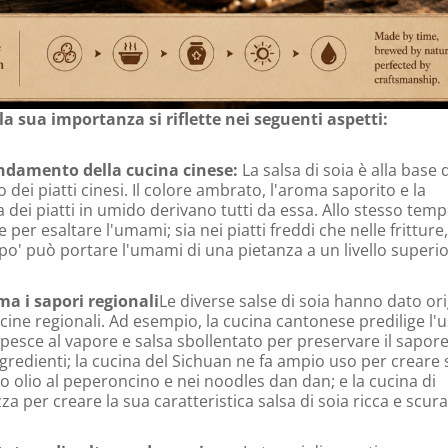
 la sua importanza si riflette nei seguenti aspetti:
ondamento della cucina cinese:
La salsa di soia è alla base 
 dei piatti cinesi. Il colore ambrato, l'aroma saporito e la
 dei piatti in umido derivano tutti da essa. Allo stesso temp
 per esaltare l'umami; sia nei piatti freddi che nelle fritture
o' può portare l'umami di una pietanza a un livello superio
ma i sapori regionali
Le diverse salse di soia hanno dato or
cine regionali. Ad esempio, la cucina cantonese predilige l'u
r pesce al vapore e salsa sbollentato per preservare il sapor
ingredienti; la cucina del Sichuan ne fa ampio uso per creare
o olio al peperoncino e nei noodles dan dan; e la cucina di
zza per creare la sua caratteristica salsa di soia ricca e scura