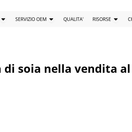
Apri PRODOTTI
Apri il SERVIZIO OEM
RISOR
SERVIZIO OEM
QUALITA'
RISORSE
C
 di soia nella vendita al