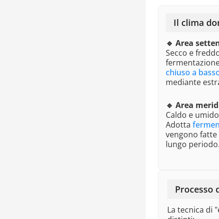
Il clima do
🔹 Area sette
Secco e freddo
fermentazione
chiuso a basso
mediante estr
🔹 Area merid
Caldo e umido 
Adotta
ferment
vengono fatte 
lungo periodo
Processo d
La tecnica di "