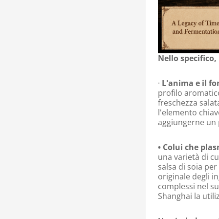
Nello specifico,
·
L'anima e il f
profilo aromatico
freschezza salata
l'elemento chiave
aggiungerne un p
• Colui che plas
una varietà di cu
salsa di soia pe
originale degli 
complessi nel su
Shanghai la utili