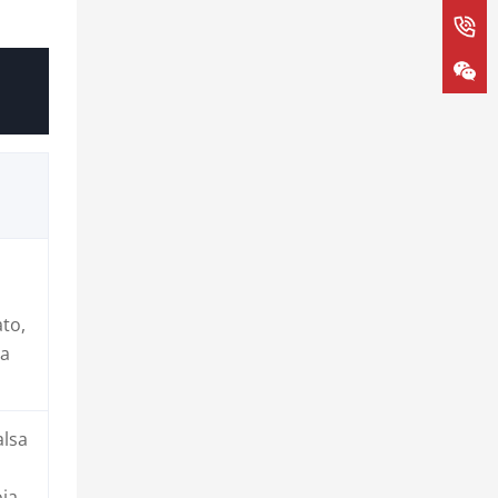
ato,
na
alsa
oia