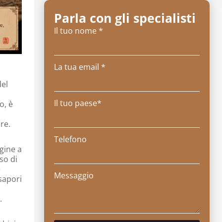
Parla con gli specialisti
Il tuo nome *
La tua email *
del
Il tuo paese*
o, è
,
re.
Telefono
igine a
so di
e
Messaggio
 sapori
.