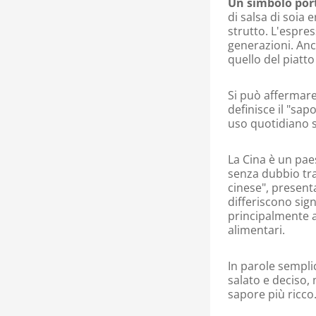
Un simbolo port
di salsa di soia 
strutto. L'espre
generazioni. Anc
quello del piatt
Si può affermare 
definisce il "sa
uso quotidiano su
La Cina è un pae
senza dubbio tra 
cinese", presenta
differiscono sig
principalmente a
alimentari.
In parole semplic
salato e deciso, 
sapore più ricco