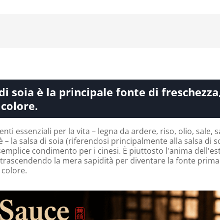
di soia è la principale fonte di freschezza
colore.
nti essenziali per la vita – legna da ardere, riso, olio, sale, s
tè – la salsa di soia (riferendosi principalmente alla salsa di s
semplice condimento per i cinesi. È piuttosto l'anima dell'es
, trascendendo la mera sapidità per diventare la fonte prima
colore.