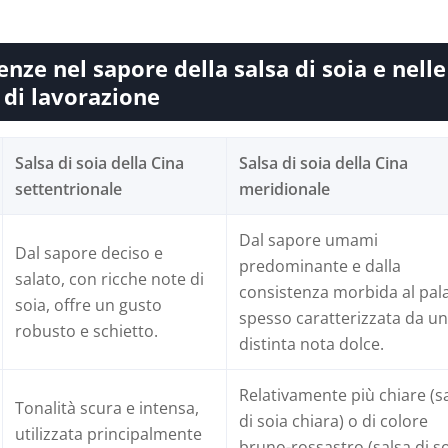
enze nel sapore della salsa di soia e nelle
 di lavorazione
Salsa di soia della Cina
Salsa di soia della Cina
settentrionale
meridionale
Dal sapore umami
Dal sapore deciso e
predominante e dalla
salato, con ricche note di
consistenza morbida al pal
soia, offre un gusto
spesso caratterizzata da u
robusto e schietto.
distinta nota dolce.
Relativamente più chiare (s
Tonalità scura e intensa,
di soia chiara) o di colore
utilizzata principalmente
bruno-rossastro (salsa di s