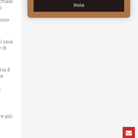
chiaio
Invia
o
pesso
i soia
 di
ria è
re
,
re più