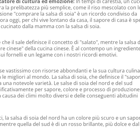
atore di cultura ed emozione:
In tempi di carestia, un cuc
era la prelibatezza più semplice, come il riso mescolato con l
ssione "comprare la salsa di soia" è un ricordo condiviso da
ora oggi, per chi vive lontano da casa, il sapore di casa è s
o cucinato dalla mamma con la salsa di soia.
che il sale definisce il concetto di "salato", mentre la salsa d
pore cinese" della cucina cinese. È al contempo un ingrediente
i fornelli e un legame con i nostri ricordi emotivi.
se vastissimo con risorse abbondanti e la sua cultura culina
le migliori al mondo. La salsa di soia, che definisce il "sapo
 una notevole varietà. Le salse di soia del nord e del sud
nificativamente per sapore, colore e processo di produzione
 causa dei climi molto diversi e delle conseguenti abitudini
i, la salsa di soia del nord ha un colore più scuro e un sapo
mentre quella del sud è di un rosso brillante, più dolce e dal
.