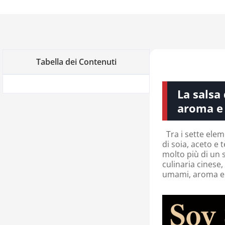
Tabella dei Contenuti
La salsa 
aroma e 
Tra i sette eleme
di soia, aceto e 
molto più di un 
culinaria cinese
umami, aroma e 