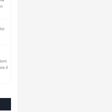
en
ito
ioni
te il