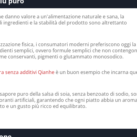
iù puro
che danno valore a un'alimentazione naturale e sana, la
 ingredienti e la stabilità del prodotto sono altrettanto
llizzazione fisica, i consumatori moderni preferiscono oggi la
edienti semplici, ovvero formule semplici che non contengo
 come conservanti, pigmenti o glutammato monosodico.
ura senza additivi Qianhe
è un buon esempio che incarna qu
 sapore puro della salsa di soia, senza benzoato di sodio, s
loranti artificiali, garantendo che ogni piatto abbia un arom
to e un gusto più ricco ed equilibrato.
ione