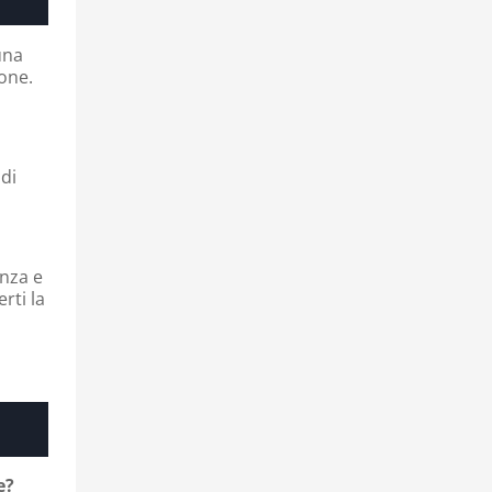
 una
one.
 di
enza e
erti la
e?