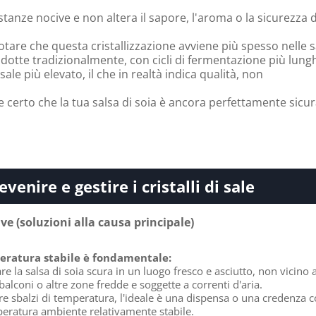
anze nocive e non altera il sapore, l'aroma o la sicurezza d
otare che questa cristallizzazione avviene più spesso nelle s
odotte tradizionalmente, con cicli di fermentazione più lungh
ale più elevato, il che in realtà indica qualità, non
.
e certo che la tua salsa di soia è ancora perfettamente sicu
enire e gestire i cristalli di sale
ve (soluzioni alla causa principale)
eratura stabile è fondamentale:
e la salsa di soia scura in un luogo fresco e asciutto, non vicino 
 balconi o altre zone fredde e soggette a correnti d'aria.
re sbalzi di temperatura, l'ideale è una dispensa o una credenza 
eratura ambiente relativamente stabile.