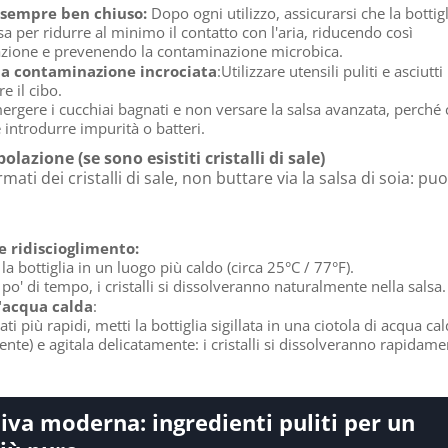
 sempre ben chiuso:
Dopo ogni utilizzo, assicurarsi che la bottigl
a per ridurre al minimo il contatto con l'aria, riducendo così
azione e prevenendo la contaminazione microbica.
 la contaminazione incrociata
:Utilizzare utensili puliti e asciutti
re il cibo.
rgere i cucchiai bagnati e non versare la salsa avanzata, perché 
 introdurre impurità o batteri.
lazione (se sono esistiti cristalli di sale)
mati dei cristalli di sale, non buttare via la salsa di soia: puo
e ridiscioglimento:
la bottiglia in un luogo più caldo (circa 25°C / 77°F).
o' di tempo, i cristalli si dissolveranno naturalmente nella salsa.
'acqua calda
:
tati più rapidi, metti la bottiglia sigillata in una ciotola di acqua ca
ente) e agitala delicatamente: i cristalli si dissolveranno rapidame
iva moderna: ingredienti puliti per un