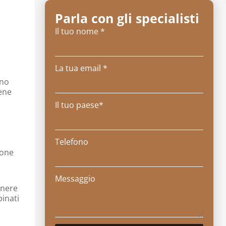
Parla con gli specialisti
Il tuo nome *
La tua email *
ono
iene
Il tuo paese*
Telefono
ione
Messaggio
enere
binati
o