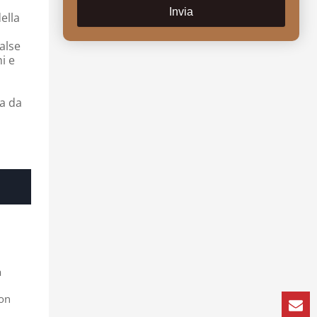
Invia
ella
alse
i e
ra da
a
con