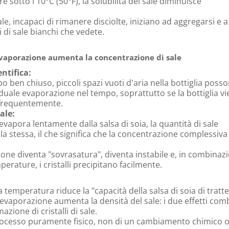
sotto i 10°C (50°F), la solubilità del sale diminuisce
le, incapaci di rimanere disciolte, iniziano ad aggregarsi e a
li di sale bianchi che vedete.
vaporazione aumenta la concentrazione di sale
ntifica:
o ben chiuso, piccoli spazi vuoti d'aria nella bottiglia poss
uale evaporazione nel tempo, soprattutto se la bottiglia v
 frequentemente.
ale:
vapora lentamente dalla salsa di soia, la quantità di sale
la stessa, il che significa che la concentrazione complessiva
one diventa "sovrasatura", diventa instabile e, in combinaz
erature, i cristalli precipitano facilmente.
a temperatura riduce la "capacità della salsa di soia di tratt
l'evaporazione aumenta la densità del sale: i due effetti com
azione di cristalli di sale.
processo puramente fisico, non di un cambiamento chimico 