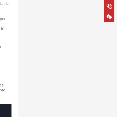
ia sia
 per
ciò
i
lda
nte.