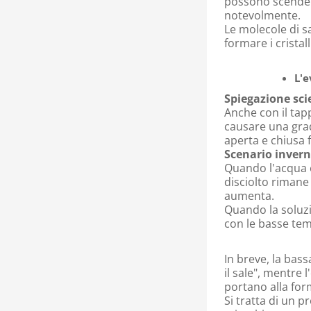
possono scendere 
notevolmente.
Le molecole di sa
formare i cristal
L'e
Spiegazione scie
Anche con il tapp
causare una grad
aperta e chiusa
Scenario invern
Quando l'acqua e
disciolto rimane 
aumenta.
Quando la soluzi
con le basse temp
In breve, la bass
il sale", mentre 
portano alla form
Si tratta di un 