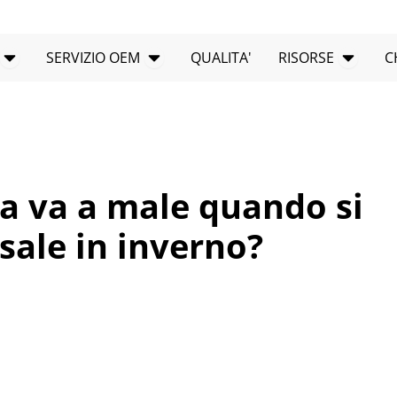
Apri PRODOTTI
Apri il SERVIZIO OEM
RISOR
SERVIZIO OEM
QUALITA'
RISORSE
C
ra va a male quando si
 sale in inverno?