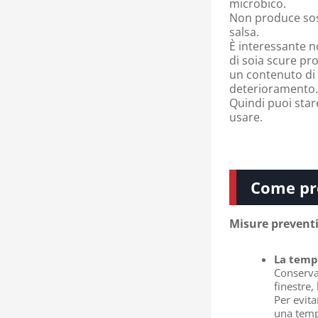
microbico.
Non produce sost
salsa.
È interessante n
di soia scure pr
un contenuto di s
deterioramento
Quindi puoi star
usare.
Come prev
Misure preventi
La temp
Conservar
finestre,
Per evita
una temp