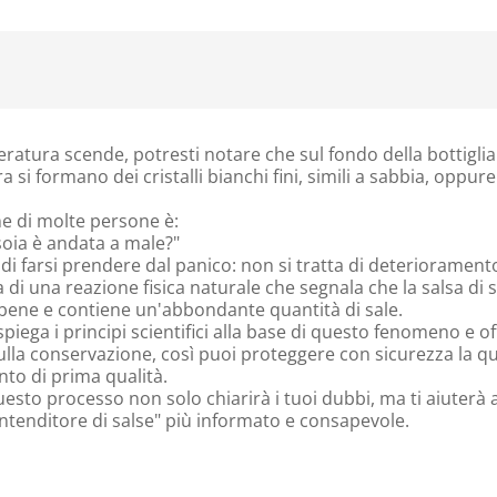
atura scende, potresti notare che sul fondo della bottiglia
ra si formano dei cristalli bianchi fini, simili a sabbia, oppure
e di molte persone è:
 soia è andata a male?"
di farsi prendere dal panico: non si tratta di deteriorament
tta di una reazione fisica naturale che segnala che la salsa di 
bene e contiene un'abbondante quantità di sale.
piega i principi scientifici alla base di questo fenomeno e of
sulla conservazione, così puoi proteggere con sicurezza la qu
to di prima qualità.
to processo non solo chiarirà i tuoi dubbi, ma ti aiuterà
intenditore di salse" più informato e consapevole.