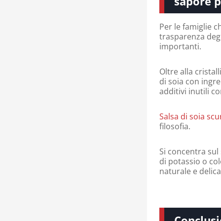
sapore p
Per le famiglie 
trasparenza degli
importanti.
Oltre alla crista
di soia con ingr
additivi inutili
Salsa di soia sc
filosofia.
Si concentra sul
di potassio o co
naturale e delica
Conclus