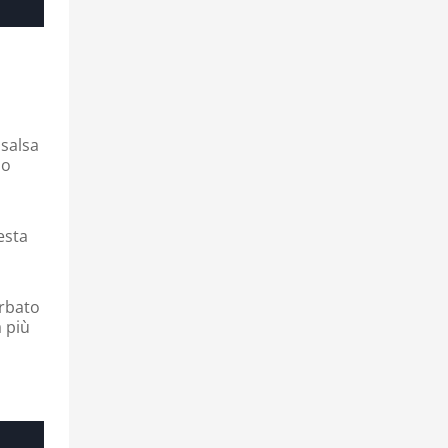
 salsa
no
esta
orbato
a più