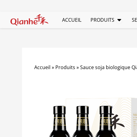
Passer
au
Ouvrir
contenu
ACCUEIL
PRODUITS
S
Accueil
»
Produits
»
Sauce soja biologique Q