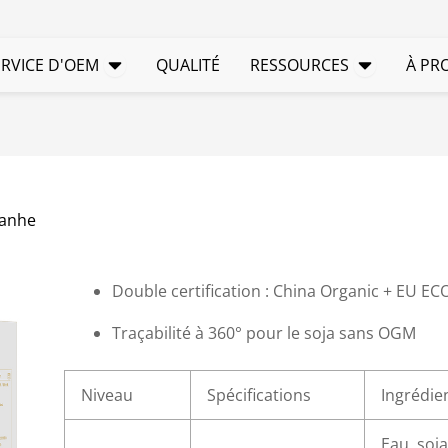
 PRODUITS
Service OEM ouvert
RESSOUR
ERVICE D'OEM
QUALITÉ
RESSOURCES
À PR
ianhe
Double certification : China Organic + EU E
Traçabilité à 360° pour le soja sans OGM
Niveau
Spécifications
Ingrédie
Eau, soja