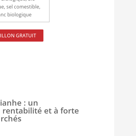
ue, sel comestible,
anc biologique
ILLON GRATUIT
ianhe : un
rentabilité et à forte
archés