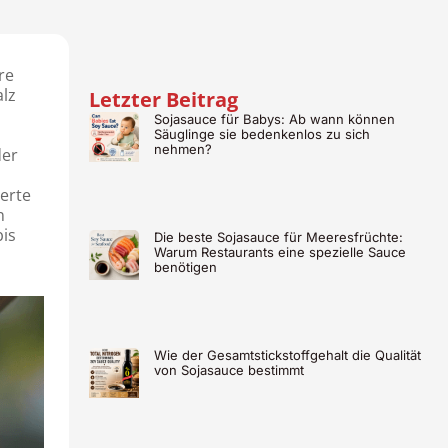
re
alz
Letzter Beitrag
Sojasauce für Babys: Ab wann können
Säuglinge sie bedenkenlos zu sich
nehmen?
der
ierte
n
bis
Die beste Sojasauce für Meeresfrüchte:
Warum Restaurants eine spezielle Sauce
benötigen
Wie der Gesamtstickstoffgehalt die Qualität
von Sojasauce bestimmt