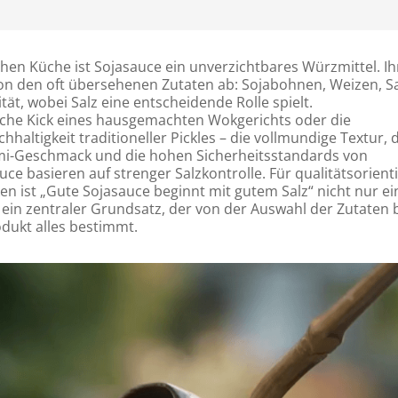
hen Küche ist Sojasauce ein unverzichtbares Würzmittel. Ih
von den oft übersehenen Zutaten ab: Sojabohnen, Weizen, S
ät, wobei Salz eine entscheidende Rolle spielt.
che Kick eines hausgemachten Wokgerichts oder die
hhaltigkeit traditioneller Pickles – die vollmundige Textur, 
i-Geschmack und die hohen Sicherheitsstandards von
e basieren auf strenger Salzkontrolle. Für qualitätsorient
n ist „Gute Sojasauce beginnt mit gutem Salz“ nicht nur ei
ein zentraler Grundsatz, der von der Auswahl der Zutaten 
dukt alles bestimmt.