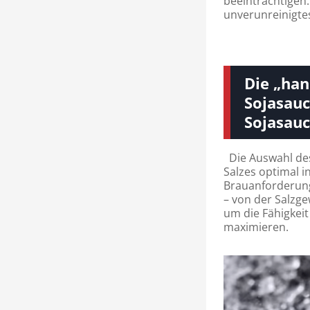
beeinträchtigen.
unverunreinigtes
Die „han
Sojasauc
Sojasau
Die Auswahl des 
Salzes optimal in
Brauanforderung
– von der Salzge
um die Fähigkeit
maximieren.