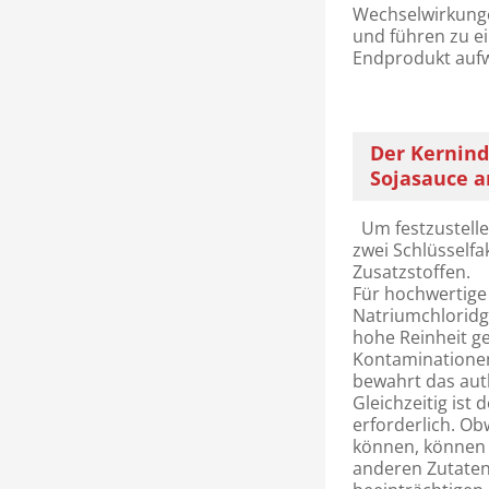
Wechselwirkung
und führen zu ei
Endprodukt aufw
Der Kernind
Sojasauce 
Um festzustellen
zwei Schlüsself
Zusatzstoffen.
Für hochwertige
Natriumchloridg
hohe Reinheit g
Kontaminationen
bewahrt das aut
Gleichzeitig ist
erforderlich. O
können, können 
anderen Zutaten