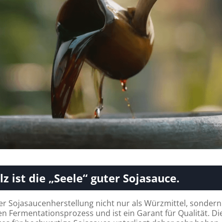
lz ist die „Seele“ guter Sojasauce.
er Sojasaucenherstellung nicht nur als Würzmittel, sondern
en Fermentationsprozess und ist ein Garant für Qualität. Di