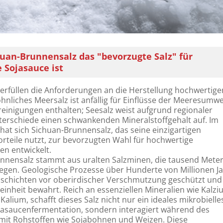
an-Brunnensalz das "bevorzugte Salz" für
 Sojasauce ist
 erfüllen die Anforderungen an die Herstellung hochwertige
nliches Meersalz ist anfällig für Einflüsse der Meeresumwe
einigungen enthalten; Seesalz weist aufgrund regionaler
terschiede einen schwankenden Mineralstoffgehalt auf. Im
at sich Sichuan-Brunnensalz, das seine einzigartigen
rteile nutzt, zur bevorzugten Wahl für hochwertige
n entwickelt.
nnensalz stammt aus uralten Salzminen, die tausend Mete
liegen. Geologische Prozesse über Hunderte von Millionen J
zschichten vor oberirdischer Verschmutzung geschützt und
Reinheit bewahrt. Reich an essenziellen Mineralien wie Kalzi
lium, schafft dieses Salz nicht nur ein ideales mikrobielle
Sojasaucenfermentation, sondern interagiert während des
mit Rohstoffen wie Sojabohnen und Weizen. Diese