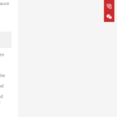
sauce
sen
Die
nd
nd
n