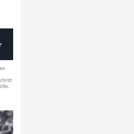
r
des
chritt
lle,