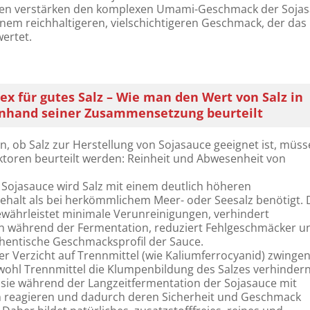
en verstärken den komplexen Umami-Geschmack der Soja
nem reichhaltigeren, vielschichtigeren Geschmack, der das
ertet.
ex für gutes Salz – Wie man den Wert von Salz in
anhand seiner Zusammensetzung beurteilt
, ob Salz zur Herstellung von Sojasauce geeignet ist, müs
aktoren beurteilt werden: Reinheit und Abwesenheit von
 Sojasauce wird Salz mit einem deutlich höheren
ehalt als bei herkömmlichem Meer- oder Seesalz benötigt. 
ewährleistet minimale Verunreinigungen, verhindert
 während der Fermentation, reduziert Fehlgeschmäcker u
hentische Geschmacksprofil der Sauce.
 der Verzicht auf Trennmittel (wie Kaliumferrocyanid) zwinge
bwohl Trennmittel die Klumpenbildung des Salzes verhinder
sie während der Langzeitfermentation der Sojasauce mit
 reagieren und dadurch deren Sicherheit und Geschmack