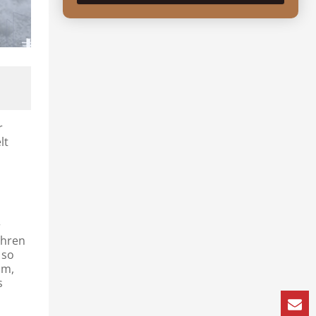
r
lt
r
ahren
 so
um,
s